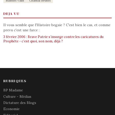
Manuel Valls
Chantal Brunel
DEJA VU
Il vous semble que l'Histoire begaie ? C'est bien le cas, et comme
prevu c'est une farce :
3 février 2006 : Brave Patrie s’insurge contre les caricatures du
Prophète - c’est quoi, son nom, déjà ?
RUBRIQUES
BP Madame
Culture - Médias
Dictature des Blogs
Economie