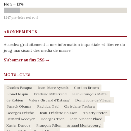
Non — 13%
1 247 patriotes ont voté
ABONNEMENTS
Accedez gratuitement a une information impartiale et liberee du
joug marxisant des media de masse !
S'abonner au flux RSS →
MOTS-CLES
Charles Pasqua
Jean-Marc Ayrault
Gordon Brown
Lionel Jospin
Frédéric Mitterrand
Jean-François Mattéi
de Robien
Valéry Giscard d’Estaing
Dominique de Villepin
Barack Obama
Rachida Dati
Christiane Taubira
Georges Frêche
Jean-Frédéric Poisson
Thierry Breton
Bernard Accoyer
Georges Tron
Jean-Vincent Placé
Xavier Darcos
François Fillon
Arnaud Montebourg