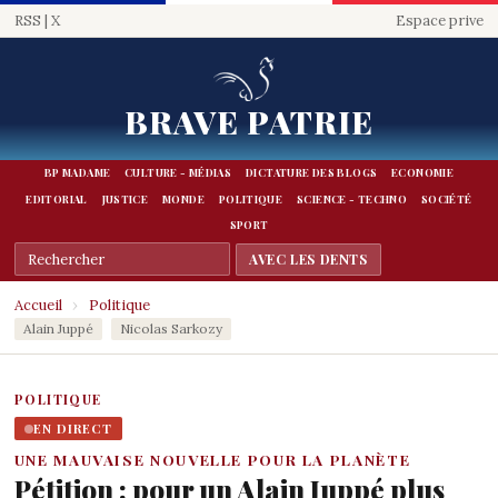
RSS
|
X
Espace prive
BRAVE PATRIE
BP MADAME
CULTURE - MÉDIAS
DICTATURE DES BLOGS
ECONOMIE
EDITORIAL
JUSTICE
MONDE
POLITIQUE
SCIENCE - TECHNO
SOCIÉTÉ
SPORT
Accueil
›
Politique
Alain Juppé
Nicolas Sarkozy
POLITIQUE
EN DIRECT
UNE MAUVAISE NOUVELLE POUR LA PLANÈTE
Pétition : pour un Alain Juppé plus