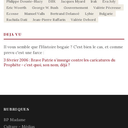
Philippe Douste-Blazy
DSK
Jacques Myard
Irak
Eva Joly
Eric Woerth
George W. Bush
Gouvernement
Valérie Pécresse
Ecosse
Manuel Valls
Bertrand Delanoë
Lybie
Bulgarie
Rachida Dati
Jean-Pierre Raffarin
Valérie Debord
DEJA VU
Il vous semble que l'Histoire begaie ? C'est bien le cas, et comme
prevu c'est une farce :
3 février 2006 : Brave Patrie s’insurge contre les caricatures du
Prophète - c’est quoi, son nom, déjà ?
RUBRIQUES
BP Madame
Culture - Médias