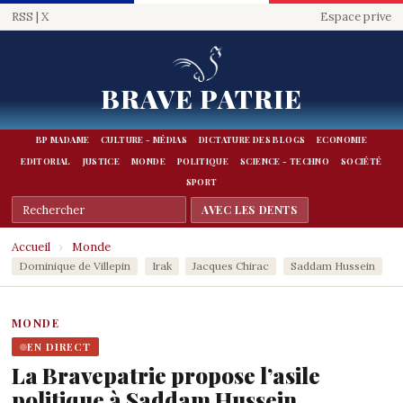
RSS
|
X
Espace prive
BRAVE PATRIE
BP MADAME
CULTURE - MÉDIAS
DICTATURE DES BLOGS
ECONOMIE
EDITORIAL
JUSTICE
MONDE
POLITIQUE
SCIENCE - TECHNO
SOCIÉTÉ
SPORT
Accueil
›
Monde
Dominique de Villepin
Irak
Jacques Chirac
Saddam Hussein
MONDE
EN DIRECT
La Bravepatrie propose l’asile
politique à Saddam Hussein.