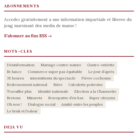
ABONNEMENTS
Accedez gratuitement a une information impartiale et liberee du
joug marxisant des media de masse !
S'abonner au flux RSS →
MOTS-CLES
Désinformation
Mariage contre-nature
Gastro-entérite
Ri-lance
Commerce super pas équitable
Le jour d’après
35 heures
intermittents du spectacle
Fièvre cochonne
Redressement national
Bière
Calculette poitevine
Travailler plus
Identité nationale
Election a la Chaussette
Bretons
Minarets
Bravepatrie d’en bas
Super citoyens
Oh non !
Dialogue social
Amitié entre les peuples
Le bruit et l’odeur
DEJA VU