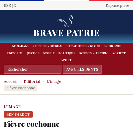
RSS
|
X
Espace prive
BRAVE PATRIE
BP MADAME
CULTURE - MÉDIAS
DICTATURE DES BLOGS
ECONOMIE
EDITORIAL
JUSTICE
MONDE
POLITIQUE
SCIENCE - TECHNO
SOCIÉTÉ
SPORT
Accueil
›
Editorial
›
L’image
Fièvre cochonne
L’IMAGE
EN DIRECT
Fièvre cochonne