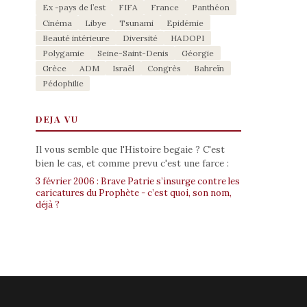
Ex -pays de l’est
FIFA
France
Panthéon
Cinéma
Libye
Tsunami
Epidémie
Beauté intérieure
Diversité
HADOPI
Polygamie
Seine-Saint-Denis
Géorgie
Grèce
ADM
Israël
Congrès
Bahreïn
Pédophilie
DEJA VU
Il vous semble que l'Histoire begaie ? C'est
bien le cas, et comme prevu c'est une farce :
3 février 2006 : Brave Patrie s’insurge contre les
caricatures du Prophète - c’est quoi, son nom,
déjà ?