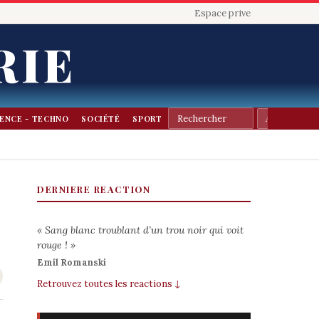
Espace prive
RIE
IENCE - TECHNO
SOCIÉTÉ
SPORT
DERNIERE REACTION
« Sang blanc troublant d’un trou noir qui voit
rouge ! »
Emil Romanski
Retrouvez toutes les reactions ↓