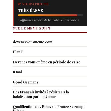
🚨 VIGIPATRIOTE
TRÈS ÉLEVÉ
« Affluence record de bo-bobos en terrasse »
SUR LE MEME SUJET
devenezvousmeme.com
Plan B
Devenez vous-même en période de crise
8 mai
Good Germans
Les Français invités à résister à la
halalisation par l’intérieur
Qualification des Bleus : la France se rompt