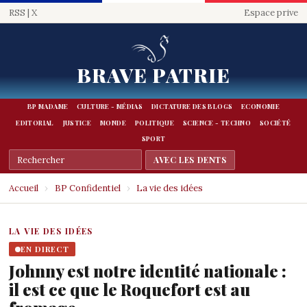
RSS
|
X
Espace prive
BRAVE PATRIE
BP MADAME
CULTURE - MÉDIAS
DICTATURE DES BLOGS
ECONOMIE
EDITORIAL
JUSTICE
MONDE
POLITIQUE
SCIENCE - TECHNO
SOCIÉTÉ
SPORT
Accueil
›
BP Confidentiel
›
La vie des idées
LA VIE DES IDÉES
EN DIRECT
Johnny est notre identité nationale :
il est ce que le Roquefort est au