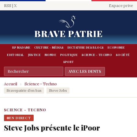
RSS
|
X
Espace prive
BRAVE PATRIE
BP MADAME
CULTURE - MÉDIAS
DICTATURE DES BLOGS
ECONOMIE
EDITORIAL
JUSTICE
MONDE
POLITIQUE
SCIENCE - TECHNO
SOCIÉTÉ
SPORT
Accueil
›
Science - Techno
Bravepatrie d’en bas
Steve Jobs
SCIENCE - TECHNO
EN DIRECT
Steve Jobs présente le iPoor