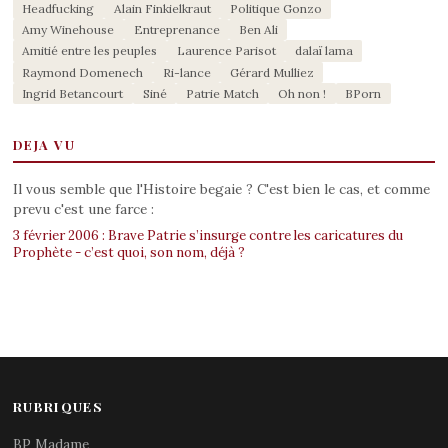
Headfucking
Alain Finkielkraut
Politique Gonzo
Amy Winehouse
Entreprenance
Ben Ali
Amitié entre les peuples
Laurence Parisot
dalaï lama
Raymond Domenech
Ri-lance
Gérard Mulliez
Ingrid Betancourt
Siné
Patrie Match
Oh non !
BPorn
DEJA VU
Il vous semble que l'Histoire begaie ? C'est bien le cas, et comme
prevu c'est une farce :
3 février 2006 : Brave Patrie s’insurge contre les caricatures du
Prophète - c’est quoi, son nom, déjà ?
RUBRIQUES
BP Madame