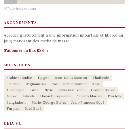
967 patriotes ont voté
ABONNEMENTS
Accedez gratuitement a une information impartiale et liberee du
joug marxisant des media de masse !
S'abonner au flux RSS →
MOTS-CLES
Arabie saoudite
Egypte
Jean-Louis Masson
Thaïlande
Finlande
Afghanistan
Irak
Benoît Hamon
Italie
Alain Juppé
Israël
Syrie
Silvio Berlusconi
Gordon Brown
Maroc
Islande
Union Européenne
Thierry Mariani
Eva Joly
Bangladesh
Marie-George Buffet
Jean-François Copé
Turquie
José Bové
DEJA VU