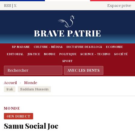
RSS
|
X
Espace prive
BRAVE PATRIE
BP MADAME
CULTURE - MÉDIAS
DICTATURE DES BLOGS
ECONOMIE
EDITORIAL
JUSTICE
MONDE
POLITIQUE
SCIENCE - TECHNO
SOCIÉTÉ
SPORT
Accueil
›
Monde
Irak
Saddam Hussein
MONDE
EN DIRECT
Samu Social Joe