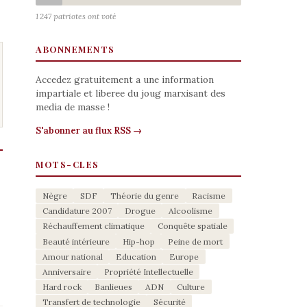
1 247 patriotes ont voté
ABONNEMENTS
Accedez gratuitement a une information
impartiale et liberee du joug marxisant des
media de masse !
S'abonner au flux RSS →
MOTS-CLES
Nègre
SDF
Théorie du genre
Racisme
Candidature 2007
Drogue
Alcoolisme
Réchauffement climatique
Conquête spatiale
Beauté intérieure
Hip-hop
Peine de mort
Amour national
Education
Europe
Anniversaire
Propriété Intellectuelle
Hard rock
Banlieues
ADN
Culture
Transfert de technologie
Sécurité