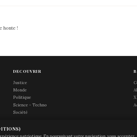
e honte !
DECOUVRIR
B
Justice
C
Monde
A
Politique
X
Science - Techno
A
Société
ITIONS)
© Brave Patrie + friends
—
 expérience patriotique. En poursuivant votre navigation, vous acceptez