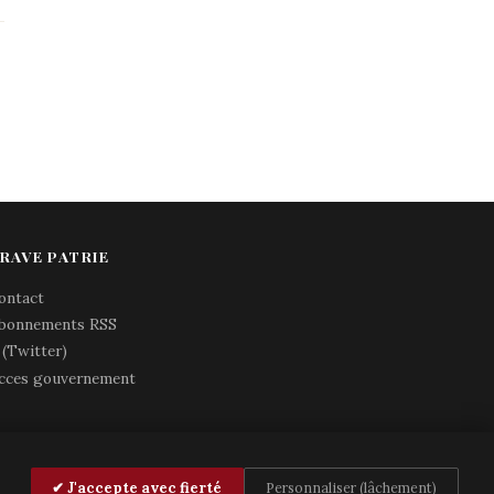
RAVE PATRIE
ontact
bonnements RSS
 (Twitter)
cces gouvernement
✔ J'accepte avec fierté
Personnaliser (lâchement)