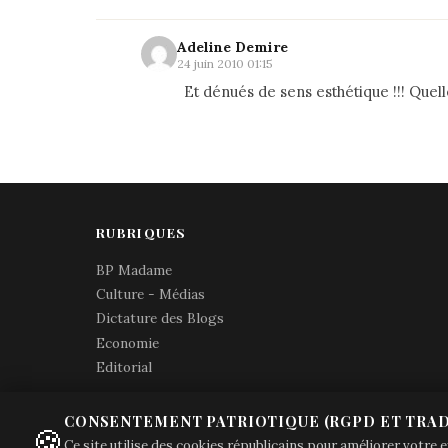
Adeline Demire
24 juin 2010 01:15
Et dénués de sens esthétique !!! Quell
RUBRIQUES
BP Madame
Culture - Médias
Dictature des Blogs
Economie
Editorial
CONSENTEMENT PATRIOTIQUE (RGPD ET TRAD
🍪
Ce site utilise des cookies républicains pour améliorer votre