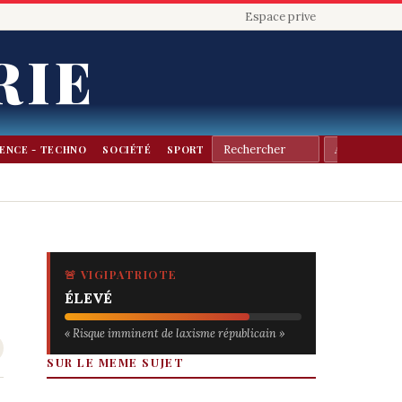
Espace prive
RIE
IENCE - TECHNO
SOCIÉTÉ
SPORT
🚨 VIGIPATRIOTE
ÉLEVÉ
« Risque imminent de laxisme républicain »
SUR LE MEME SUJET