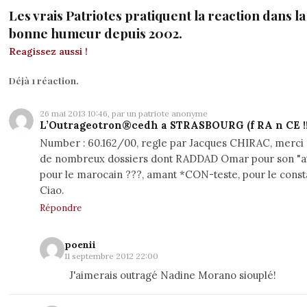
Les vrais Patriotes pratiquent la reaction dans la 
bonne humeur depuis 2002.
Reagissez aussi !
Déjà 1 réaction.
26 mai 2013 10:46, par un patriote anonyme
L’Outrageotron®cedh a STRASBOURG (f RA n CE !!!
Number : 60.162/00, regle par Jacques CHIRAC, merci 
de nombreux dossiers dont RADDAD Omar pour son "att
pour le marocain ???, amant *CON-teste, pour le constat :
Ciao.
Répondre
poenii
11 septembre 2012 22:00
J'aimerais outragé Nadine Morano siouplé!