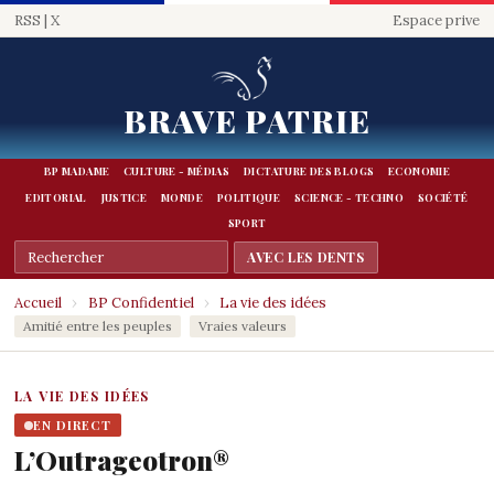
RSS
|
X
Espace prive
BRAVE PATRIE
BP MADAME
CULTURE - MÉDIAS
DICTATURE DES BLOGS
ECONOMIE
EDITORIAL
JUSTICE
MONDE
POLITIQUE
SCIENCE - TECHNO
SOCIÉTÉ
SPORT
Accueil
›
BP Confidentiel
›
La vie des idées
Amitié entre les peuples
Vraies valeurs
LA VIE DES IDÉES
EN DIRECT
L’Outrageotron®