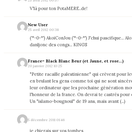
25 avril 2012 00:57
V'là pour ton PotaMERE..de!
New User
25 avril 2012 00:38
('°-0-°') AkoiConJou ('°-0-°') J'chui pascifique... Alo
danljonc des congs... KINGS
France= Black Blanc Beur (et Jaune, et rose...)
20 janvier 2012 10:25
"Petite racaille palestinienne" qui crèvent pour leu
en brulant les gens comme toi qui ne sont sincèr
leur ordinateur que les prochaine génération mo
l'honneur de la france. On devrai te castrés pour 
Un "islamo-bougnoul" de 19 ans, mais avant (...)
5 décembre 2011 01:46
je chierais sur vos tombes