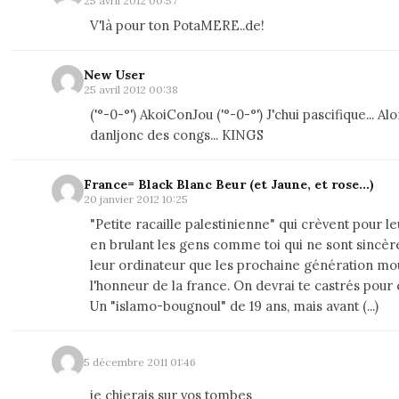
25 avril 2012 00:57
V'là pour ton PotaMERE..de!
New User
25 avril 2012 00:38
('°-0-°') AkoiConJou ('°-0-°') J'chui pascifique... Alo
danljonc des congs... KINGS
France= Black Blanc Beur (et Jaune, et rose...)
20 janvier 2012 10:25
"Petite racaille palestinienne" qui crèvent pour leu
en brulant les gens comme toi qui ne sont sincèr
leur ordinateur que les prochaine génération mo
l'honneur de la france. On devrai te castrés pour 
Un "islamo-bougnoul" de 19 ans, mais avant (...)
5 décembre 2011 01:46
je chierais sur vos tombes