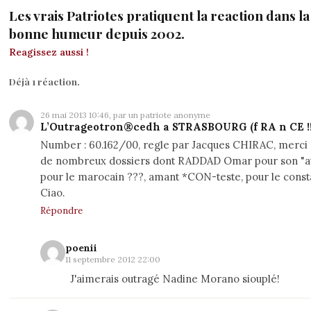
Les vrais Patriotes pratiquent la reaction dans la 
bonne humeur depuis 2002.
Reagissez aussi !
Déjà 1 réaction.
26 mai 2013 10:46, par un patriote anonyme
L’Outrageotron®cedh a STRASBOURG (f RA n CE !!!
Number : 60.162/00, regle par Jacques CHIRAC, merci 
de nombreux dossiers dont RADDAD Omar pour son "att
pour le marocain ???, amant *CON-teste, pour le constat :
Ciao.
Répondre
poenii
11 septembre 2012 22:00
J'aimerais outragé Nadine Morano siouplé!