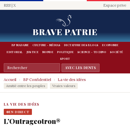
RSS
|
X
Espace prive
BRAVE PATRIE
BP MADAME
CULTURE - MÉDIAS
DICTATURE DES BLOGS
ECONOMIE
EDITORIAL
JUSTICE
MONDE
POLITIQUE
SCIENCE - TECHNO
SOCIÉTÉ
SPORT
Accueil
›
BP Confidentiel
›
La vie des idées
Amitié entre les peuples
Vraies valeurs
LA VIE DES IDÉES
EN DIRECT
L’Outrageotron®