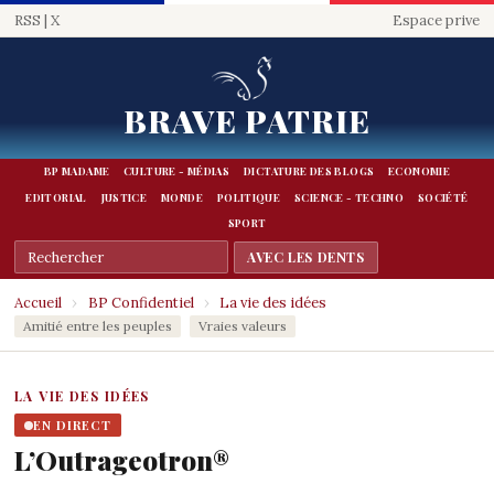
RSS
|
X
Espace prive
BRAVE PATRIE
BP MADAME
CULTURE - MÉDIAS
DICTATURE DES BLOGS
ECONOMIE
EDITORIAL
JUSTICE
MONDE
POLITIQUE
SCIENCE - TECHNO
SOCIÉTÉ
SPORT
Accueil
›
BP Confidentiel
›
La vie des idées
Amitié entre les peuples
Vraies valeurs
LA VIE DES IDÉES
EN DIRECT
L’Outrageotron®