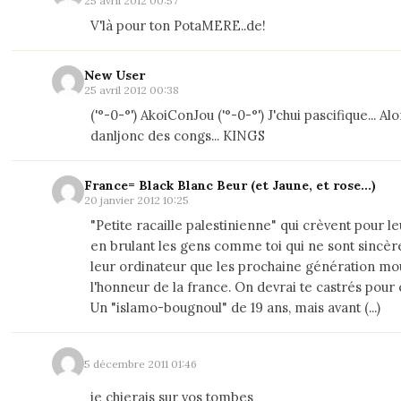
25 avril 2012 00:57
V'là pour ton PotaMERE..de!
New User
25 avril 2012 00:38
('°-0-°') AkoiConJou ('°-0-°') J'chui pascifique... Alo
danljonc des congs... KINGS
France= Black Blanc Beur (et Jaune, et rose...)
20 janvier 2012 10:25
"Petite racaille palestinienne" qui crèvent pour leu
en brulant les gens comme toi qui ne sont sincèr
leur ordinateur que les prochaine génération mo
l'honneur de la france. On devrai te castrés pour 
Un "islamo-bougnoul" de 19 ans, mais avant (...)
5 décembre 2011 01:46
je chierais sur vos tombes