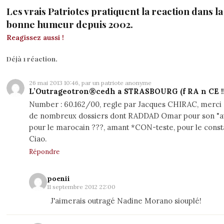
Les vrais Patriotes pratiquent la reaction dans la 
bonne humeur depuis 2002.
Reagissez aussi !
Déjà 1 réaction.
26 mai 2013 10:46, par un patriote anonyme
L’Outrageotron®cedh a STRASBOURG (f RA n CE !!!
Number : 60.162/00, regle par Jacques CHIRAC, merci 
de nombreux dossiers dont RADDAD Omar pour son "att
pour le marocain ???, amant *CON-teste, pour le constat :
Ciao.
Répondre
poenii
11 septembre 2012 22:00
J'aimerais outragé Nadine Morano siouplé!