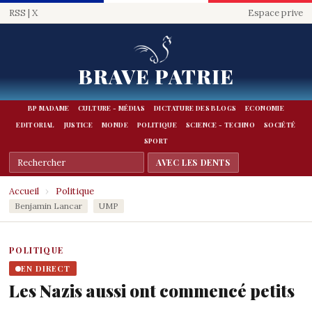
RSS
|
X
Espace prive
BRAVE PATRIE
BP MADAME
CULTURE - MÉDIAS
DICTATURE DES BLOGS
ECONOMIE
EDITORIAL
JUSTICE
MONDE
POLITIQUE
SCIENCE - TECHNO
SOCIÉTÉ
SPORT
Accueil
›
Politique
Benjamin Lancar
UMP
POLITIQUE
EN DIRECT
Les Nazis aussi ont commencé petits