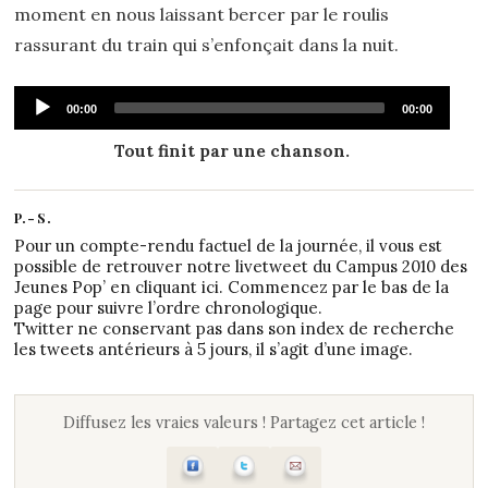
moment en nous laissant bercer par le roulis
rassurant du train qui s’enfonçait dans la nuit.
Audio
Current
Total
00:00
00:00
time
duration
Player
Tout finit par une chanson.
P.-S.
Pour un compte-rendu factuel de la journée, il vous est
possible de retrouver
notre livetweet du Campus 2010 des
Jeunes Pop’ en cliquant ici
. Commencez par le bas de la
page pour suivre l’ordre chronologique.
Twitter ne conservant pas dans son index de recherche
les tweets antérieurs à 5 jours, il s’agit d’une image.
Diffusez les vraies valeurs ! Partagez cet article !