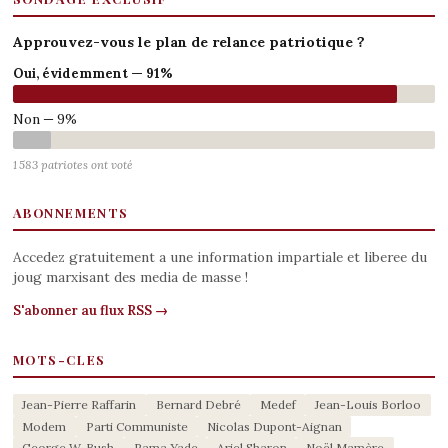
Approuvez-vous le plan de relance patriotique ?
Oui, évidemment — 91%
Non — 9%
1 583 patriotes ont voté
ABONNEMENTS
Accedez gratuitement a une information impartiale et liberee du
joug marxisant des media de masse !
S'abonner au flux RSS →
MOTS-CLES
Jean-Pierre Raffarin
Bernard Debré
Medef
Jean-Louis Borloo
Modem
Parti Communiste
Nicolas Dupont-Aignan
George W. Bush
Rama Yade
Ariel Sharon
Noël Mamère