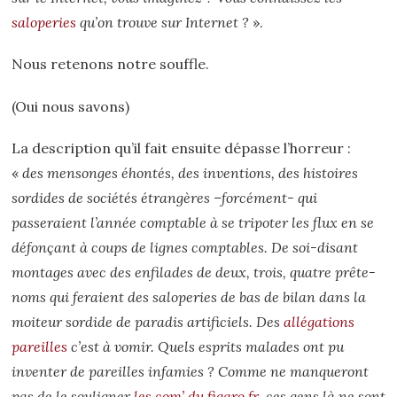
saloperies
qu’on trouve sur Internet ?
».
Nous retenons notre souffle.
(Oui nous savons)
La description qu’il fait ensuite dépasse l’horreur :
«
des mensonges éhontés, des inventions, des histoires
sordides de sociétés étrangères –forcément- qui
passeraient l’année comptable à se tripoter les flux en se
défonçant à coups de lignes comptables. De soi-disant
montages avec des enfilades de deux, trois, quatre prête-
noms qui feraient des saloperies de bas de bilan dans la
moiteur sordide de paradis artificiels. Des
allégations
pareilles
c’est à vomir. Quels esprits malades ont pu
inventer de pareilles infamies ? Comme ne manqueront
pas de le souligner
les com’ du figaro.fr
, ces gens là ne sont