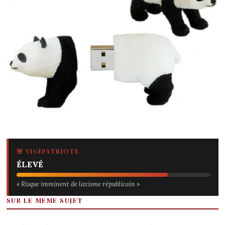
🚨 VIGIPATRIOTE
ÉLEVÉ
« Risque imminent de laxisme républicain »
SUR LE MEME SUJET