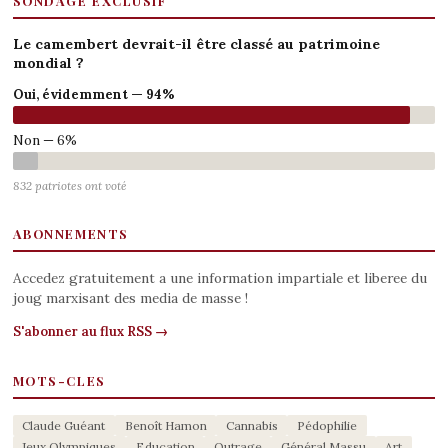
SONDAGE EXCLUSIF
Le camembert devrait-il être classé au patrimoine
mondial ?
Oui, évidemment — 94%
Non — 6%
832 patriotes ont voté
ABONNEMENTS
Accedez gratuitement a une information impartiale et liberee du
joug marxisant des media de masse !
S'abonner au flux RSS →
MOTS-CLES
Claude Guéant
Benoît Hamon
Cannabis
Pédophilie
Jeux Olympiques
Education
Outrage
Général Massu
Art