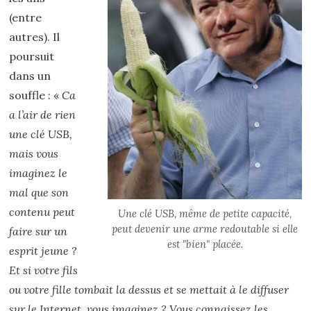
(entre
autres). Il
poursuit
dans un
souffle : «
Ca
a l’air de rien
une clé USB,
mais vous
imaginez le
mal que son
contenu peut
Une clé USB, même de petite capacité,
peut devenir une arme redoutable si elle
faire sur un
est "bien" placée.
esprit jeune ?
Et si votre fils
ou votre fille tombait la dessus et se mettait à le diffuser
sur le Internet, vous imaginez ? Vous connaissez les