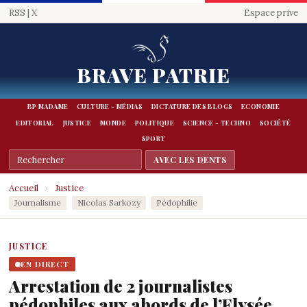
RSS
|
X
Espace prive
BRAVE PATRIE
BP MADAME
CULTURE - MÉDIAS
DICTATURE DES BLOGS
ECONOMIE
EDITORIAL
JUSTICE
MONDE
POLITIQUE
SCIENCE - TECHNO
SOCIÉTÉ
SPORT
Accueil
›
Justice
Journalisme
Nicolas Sarkozy
Pédophilie
JUSTICE
EN DIRECT
Arrestation de 2 journalistes
pédophiles aux abords de l’Elysée