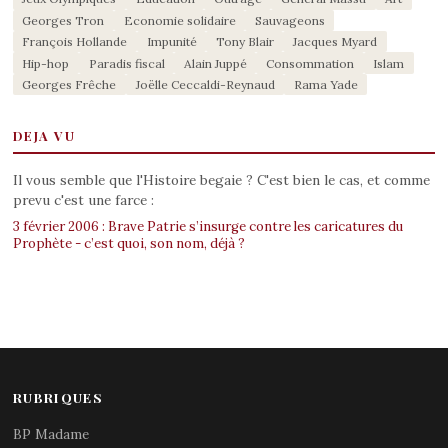
Georges Tron
Economie solidaire
Sauvageons
François Hollande
Impunité
Tony Blair
Jacques Myard
Hip-hop
Paradis fiscal
Alain Juppé
Consommation
Islam
Georges Frêche
Joëlle Ceccaldi-Reynaud
Rama Yade
DEJA VU
Il vous semble que l'Histoire begaie ? C'est bien le cas, et comme
prevu c'est une farce :
3 février 2006 : Brave Patrie s’insurge contre les caricatures du
Prophète - c’est quoi, son nom, déjà ?
RUBRIQUES
BP Madame