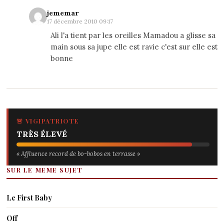
jememar
17 décembre 2010 09:17
Ali l'a tient par les oreilles Mamadou a glisse sa
main sous sa jupe elle est ravie c'est sur elle est
bonne
🚨 VIGIPATRIOTE
TRÈS ÉLEVÉ
« Affluence record de bo-bobos en terrasse »
SUR LE MEME SUJET
Le First Baby
Off