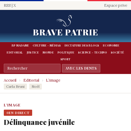
RSS
|
X
Espace prive
BRAVE PATRIE
BP MADAME
CULTURE - MÉDIAS
DICTATURE DES BLOGS
ECONOMIE
EDITORIAL
JUSTICE
MONDE
POLITIQUE
SCIENCE - TECHNO
SOCIÉTÉ
SPORT
Accueil
›
Editorial
›
L’image
Carla Bruni
Noël
L’IMAGE
EN DIRECT
Délinquance juvénile