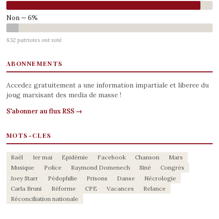
Non — 6%
832 patriotes ont voté
ABONNEMENTS
Accedez gratuitement a une information impartiale et liberee du
joug marxisant des media de masse !
S'abonner au flux RSS →
MOTS-CLES
Raël
1er mai
Epidémie
Facebook
Chanson
Mars
Musique
Police
Raymond Domenech
Siné
Congrès
Joey Starr
Pédophilie
Prisons
Danse
Nécrologie
Carla Bruni
Réforme
CPE
Vacances
Relance
Réconciliation nationale