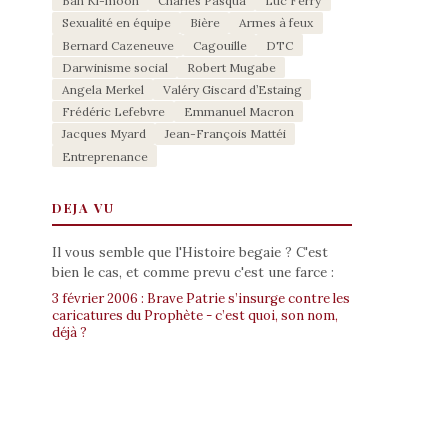
Ban Ki-moon
Charles Pasqua
Luc Ferry
Sexualité en équipe
Bière
Armes à feux
Bernard Cazeneuve
Cagouille
DTC
Darwinisme social
Robert Mugabe
Angela Merkel
Valéry Giscard d’Estaing
Frédéric Lefebvre
Emmanuel Macron
Jacques Myard
Jean-François Mattéi
Entreprenance
DEJA VU
Il vous semble que l'Histoire begaie ? C'est
bien le cas, et comme prevu c'est une farce :
3 février 2006 : Brave Patrie s’insurge contre les
caricatures du Prophète - c’est quoi, son nom,
déjà ?
s