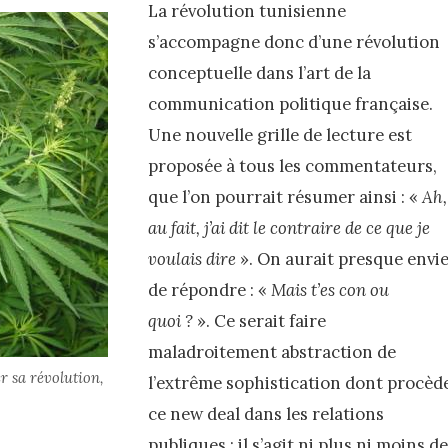
La révolution tunisienne
s’accompagne donc d’une révolution
conceptuelle dans l’art de la
communication politique française.
Une nouvelle grille de lecture est
proposée à tous les commentateurs,
que l’on pourrait résumer ainsi : «
Ah,
au fait, j’ai dit le contraire de ce que je
voulais dire
». On aurait presque envi
de répondre : «
Mais t’es con ou
quoi ?
». Ce serait faire
maladroitement abstraction de
r sa révolution,
l’extrême sophistication dont procèd
ce new deal dans les relations
publiques : il s’agit ni plus ni moins de