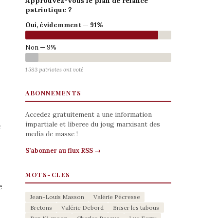
Approuvez-vous le plan de relance
patriotique ?
Oui, évidemment — 91%
Non — 9%
1 583 patriotes ont voté
ABONNEMENTS
Accedez gratuitement a une information
impartiale et liberee du joug marxisant des
e
media de masse !
S'abonner au flux RSS →
MOTS-CLES
e
Jean-Louis Masson
Valérie Pécresse
Bretons
Valérie Debord
Briser les tabous