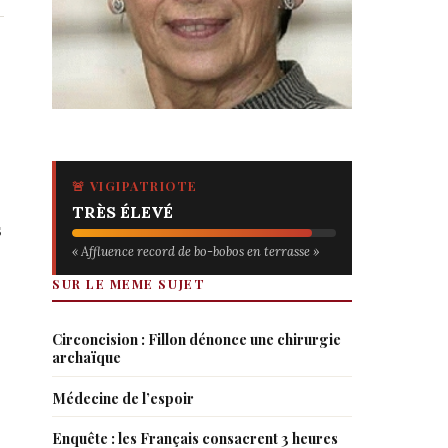
🚨 VIGIPATRIOTE
TRÈS ÉLEVÉ
s
« Affluence record de bo-bobos en terrasse »
SUR LE MEME SUJET
Circoncision : Fillon dénonce une chirurgie
archaïque
Médecine de l’espoir
Enquête : les Français consacrent 3 heures