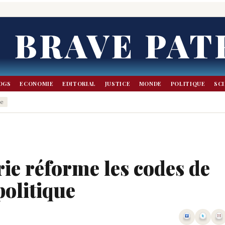
BRAVE PAT
OGS
ECONOMIE
EDITORIAL
JUSTICE
MONDE
POLITIQUE
SC
ie
ie réforme les codes de
olitique