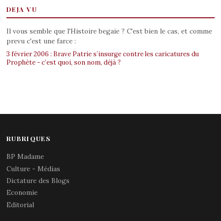
DEJA VU
Il vous semble que l'Histoire begaie ? C'est bien le cas, et comme
prevu c'est une farce :
3 février 2006 : Brave Patrie s’insurge contre les caricatures du
Prophète - c’est quoi, son nom, déjà ?
RUBRIQUES
BP Madame
Culture - Médias
Dictature des Blogs
Economie
Editorial