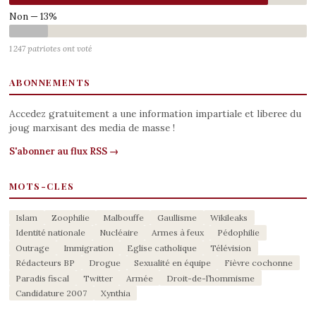
Non — 13%
1 247 patriotes ont voté
ABONNEMENTS
Accedez gratuitement a une information impartiale et liberee du
joug marxisant des media de masse !
S'abonner au flux RSS →
MOTS-CLES
Islam
Zoophilie
Malbouffe
Gaullisme
Wikileaks
Identité nationale
Nucléaire
Armes à feux
Pédophilie
Outrage
Immigration
Eglise catholique
Télévision
Rédacteurs BP
Drogue
Sexualité en équipe
Fièvre cochonne
Paradis fiscal
Twitter
Armée
Droit-de-l’hommisme
Candidature 2007
Xynthia