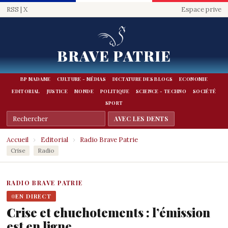
RSS
|
X
Espace prive
BRAVE PATRIE
BP MADAME
CULTURE - MÉDIAS
DICTATURE DES BLOGS
ECONOMIE
EDITORIAL
JUSTICE
MONDE
POLITIQUE
SCIENCE - TECHNO
SOCIÉTÉ
SPORT
Accueil
›
Editorial
›
Radio Brave Patrie
Crise
Radio
RADIO BRAVE PATRIE
EN DIRECT
Crise et chuchotements : l’émission
est en ligne