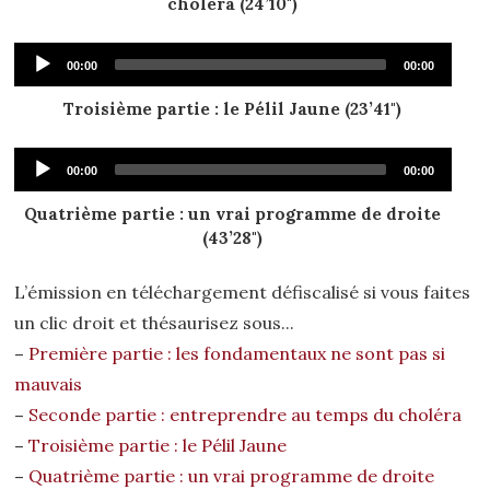
choléra (24’10")
Audio
Current
Total
00:00
00:00
time
duration
Player
Troisième partie : le Pélil Jaune (23’41")
Audio
Current
Total
00:00
00:00
time
duration
Player
Quatrième partie : un vrai programme de droite
(43’28")
L’émission en téléchargement défiscalisé si vous faites
un clic droit et thésaurisez sous...
–
Première partie : les fondamentaux ne sont pas si
mauvais
–
Seconde partie : entreprendre au temps du choléra
–
Troisième partie : le Pélil Jaune
–
Quatrième partie : un vrai programme de droite