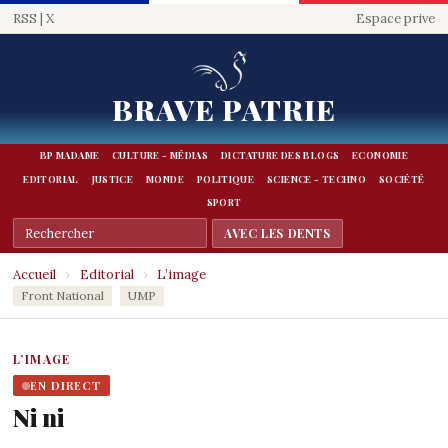
RSS
|
X
Espace prive
BRAVE PATRIE
BP MADAME
CULTURE - MÉDIAS
DICTATURE DES BLOGS
ECONOMIE
EDITORIAL
JUSTICE
MONDE
POLITIQUE
SCIENCE - TECHNO
SOCIÉTÉ
SPORT
Accueil
›
Editorial
›
L’image
Front National
UMP
L’IMAGE
EN DIRECT
Ni ni