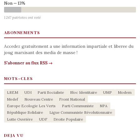
Non — 13%
1 247 patriotes ont voté
ABONNEMENTS
Accedez gratuitement a une information impartiale et liberee du
joug marxisant des media de masse !
S'abonner au flux RSS →
MOTS-CLES
LREM
UDI
Parti Socialiste
Bloc Identitaire
UMP
Modem
Medef
Nouveau Centre
Front National
Europe Ecologie Les Verts
Parti Communiste
NPA
République Solidaire
Ligue Communiste Révolutionnaire
Lutte Ouvrière
UDF
Droite Populaire
DEJA VU