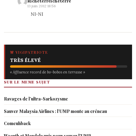
Richeterreicheterre
13 juin 2012 18:56
NI-NI
🚨 VIGIPATRIOTE
TRÈS ÉLEVÉ
« Affluence record de bo-bobos en terrasse »
SUR LE MEME SUJET
Ravages de l’ultra-Sarkozysme
Sauver Malaysia Airlines : l’UMP monte au créneau
Comeuhback
Woerth et Mandela unis pour sauver l’UMP