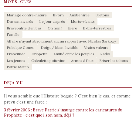
MOTS-CLES
Mariage contre-nature
BPorn
Amitié virile
Bretons
Darwin awards
Le jour d’après
Morts-vivants
Bravepatrie d’en bas
Oh non !
Bière
Extra-terrestres
Famille
Affaire n’ayant absolument aucun rapport avec Nicolas Sarkozy
Politique Gonzo
Doigt / Main Invisible
Vraies valeurs
Francitude
Grippette
Amitié entre les peuples
Radio
Les jeunes
Calculette poitevine
Armes à feux
Briser les tabous
Patrie Match
DEJA VU
Il vous semble que l'Histoire begaie ? C'est bien le cas, et comme
prevu c'est une farce :
3 février 2006 : Brave Patrie s’insurge contre les caricatures du
Prophète - c’est quoi, son nom, déjà ?