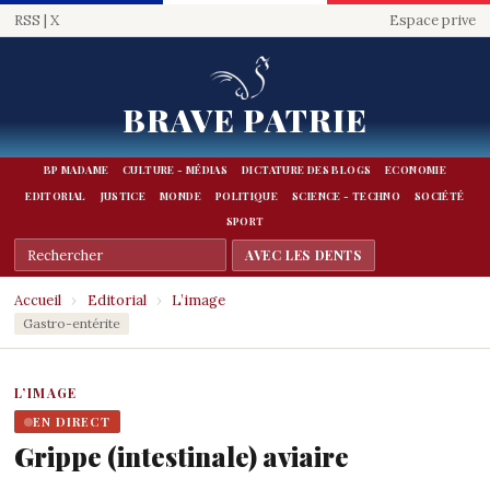
RSS
|
X
Espace prive
BRAVE PATRIE
BP MADAME
CULTURE - MÉDIAS
DICTATURE DES BLOGS
ECONOMIE
EDITORIAL
JUSTICE
MONDE
POLITIQUE
SCIENCE - TECHNO
SOCIÉTÉ
SPORT
Accueil
›
Editorial
›
L’image
Gastro-entérite
L’IMAGE
EN DIRECT
Grippe (intestinale) aviaire