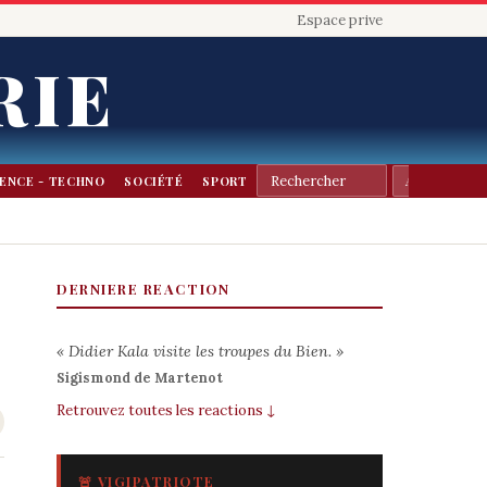
Espace prive
RIE
IENCE - TECHNO
SOCIÉTÉ
SPORT
DERNIERE REACTION
« Didier Kala visite les troupes du Bien. »
Sigismond de Martenot
Retrouvez toutes les reactions ↓
🚨 VIGIPATRIOTE