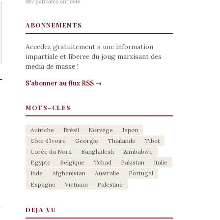
967 patriotes ont voté
ABONNEMENTS
Accedez gratuitement a une information
impartiale et liberee du joug marxisant des
media de masse !
S'abonner au flux RSS →
MOTS-CLES
Autriche
Brésil
Norvège
Japon
Côte d’Ivoire
Géorgie
Thaïlande
Tibet
Corée du Nord
Bangladesh
Zimbabwe
Egypte
Belgique
Tchad
Pakistan
Italie
Inde
Afghanistan
Australie
Portugal
Espagne
Vietnam
Palestine
DEJA VU