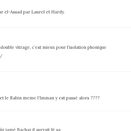
ar el-Assad par Laurel et Hardy.
double vitrage, c’est mieux pour l’isolation phonique
m/
é et le Rabin meme l’Imman y est passé alors ????
ûr jamé Bachar il aurrait fé sa