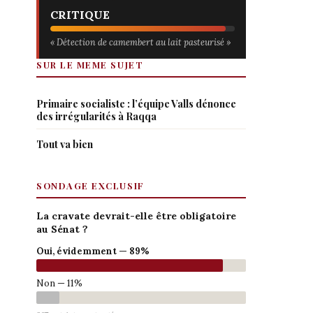
CRITIQUE
« Détection de camembert au lait pasteurisé »
SUR LE MEME SUJET
Primaire socialiste : l’équipe Valls dénonce
des irrégularités à Raqqa
Tout va bien
SONDAGE EXCLUSIF
La cravate devrait-elle être obligatoire
au Sénat ?
Oui, évidemment — 89%
Non — 11%