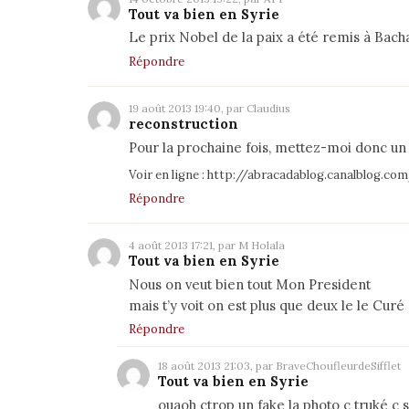
Tout va bien en Syrie
Le prix Nobel de la paix a été remis à Bach
Répondre
19 août 2013 19:40, par Claudius
reconstruction
Pour la prochaine fois, mettez-moi donc un 
Voir en ligne :
http://abracadablog.canalblog.co
Répondre
4 août 2013 17:21, par M Holala
Tout va bien en Syrie
Nous on veut bien tout Mon President
mais t’y voit on est plus que deux le le Cur
Répondre
18 août 2013 21:03, par BraveChoufleurdeSifflet
Tout va bien en Syrie
ouaoh ctrop un fake la photo c truké c s