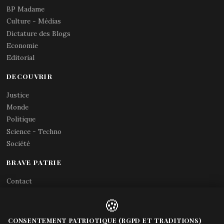
BP Madame
Culture - Médias
Dictature des Blogs
Economie
Editorial
DECOUVRIR
Justice
Monde
Politique
Science - Techno
Société
BRAVE PATRIE
Contact
Abonnements RSS
🍪
X (Twitter)
Acces gouvernement
CONSENTEMENT PATRIOTIQUE (RGPD ET TRADITIONS)