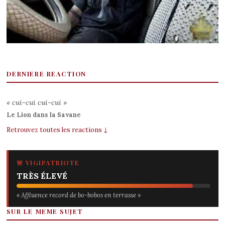
DERNIERE REACTION
« cui-cui cui-cui »
Le Lion dans la Savane
Retrouvez toutes les reactions ↓
🚨 VIGIPATRIOTE
TRÈS ÉLEVÉ
« Affluence record de bo-bobos en terrasse »
SUR LE MEME SUJET