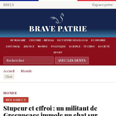
RSS
|
X
Espace prive
BRAVE PATRIE
BP MADAME
CULTURE - MÉDIAS
DICTATURE DES BLOGS
ECONOMIE
EDITORIAL
JUSTICE
MONDE
POLITIQUE
SCIENCE - TECHNO
SOCIÉTÉ
SPORT
Accueil
›
Monde
Chat
MONDE
EN DIRECT
Stupeur et effroi : un militant de
Greenpeace immole un chat sur