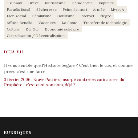
Tsunami
Grève
Journalisme
Démocratie
Impunité
Paradis fiscal
Sécheresse
Peine de mort
Armée
Livret A
Lien social
Féminisme
Gaullisme
Internet
Nègre
Affaire Benalla
Vacances
La Poste
Transfert de technologie
Culture
Edf Gdf
Economie solidaire
Centralisation / Décentralisation
DEJA VU
Il vous semble que l'Histoire begaie ? C'est bien le cas, et comme
prevu c'est une farce :
3 février 2006 : Brave Patrie s’insurge contre les caricatures du
Prophète - c’est quoi, son nom, déjà ?
RUBRIQUES