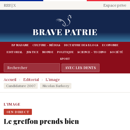
RSS
|
X
Espace prive
BRAVE PATRIE
BP MADAME
CULTURE - MÉDIAS
DICTATURE DES BLOGS
ECONOMIE
EDITORIAL
JUSTICE
MONDE
POLITIQUE
SCIENCE - TECHNO
SOCIÉTÉ
SPORT
Accueil
›
Editorial
›
L’image
Candidature 2007
Nicolas Sarkozy
L’IMAGE
EN DIRECT
Le greffon prends bien