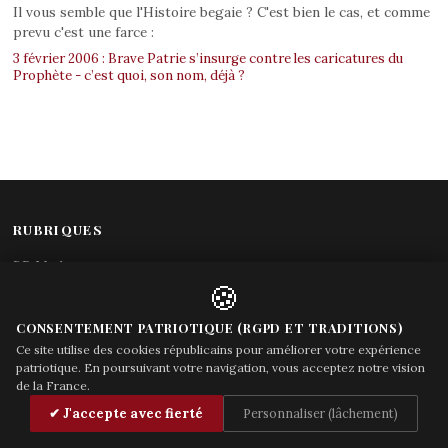
Il vous semble que l'Histoire begaie ? C'est bien le cas, et comme
prevu c'est une farce :
3 février 2006 : Brave Patrie s’insurge contre les caricatures du
Prophète - c’est quoi, son nom, déjà ?
RUBRIQUES
BP Madame
🍪
Culture - Médias
Dictature des Blogs
CONSENTEMENT PATRIOTIQUE (RGPD ET TRADITIONS)
Economie
Ce site utilise des cookies républicains pour améliorer votre expérience
Editorial
patriotique. En poursuivant votre navigation, vous acceptez notre vision
de la France.
DECOUVRIR
✔ J'accepte avec fierté
Personnaliser (lâchement)
Justice