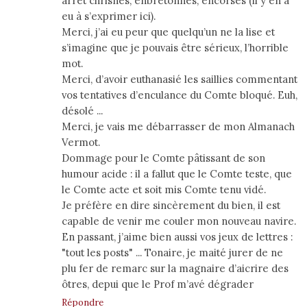
arrêt chrisnés, enbretonnés, encorsés (il y en a
eu à s’exprimer ici).
Merci, j’ai eu peur que quelqu’un ne la lise et
s’imagine que je pouvais être sérieux, l’horrible
mot.
Merci, d’avoir euthanasié les saillies commentant
vos tentatives d’enculance du Comte bloqué. Euh,
désolé ...
Merci, je vais me débarrasser de mon Almanach
Vermot.
Dommage pour le Comte pâtissant de son
humour acide : il a fallut que le Comte teste, que
le Comte acte et soit mis Comte tenu vidé.
Je préfère en dire sincèrement du bien, il est
capable de venir me couler mon nouveau navire.
En passant, j’aime bien aussi vos jeux de lettres :
"tout les posts" ... Tonaire, je maité jurer de ne
plu fer de remarc sur la magnaire d’aicrire des
ôtres, depui que le Prof m’avé dégrader
Répondre