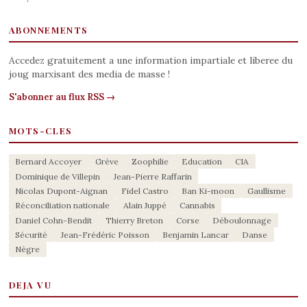
ABONNEMENTS
Accedez gratuitement a une information impartiale et liberee du
joug marxisant des media de masse !
S'abonner au flux RSS →
MOTS-CLES
Bernard Accoyer
Grève
Zoophilie
Education
CIA
Dominique de Villepin
Jean-Pierre Raffarin
Nicolas Dupont-Aignan
Fidel Castro
Ban Ki-moon
Gaullisme
Réconciliation nationale
Alain Juppé
Cannabis
Daniel Cohn-Bendit
Thierry Breton
Corse
Déboulonnage
Sécurité
Jean-Frédéric Poisson
Benjamin Lancar
Danse
Nègre
DEJA VU