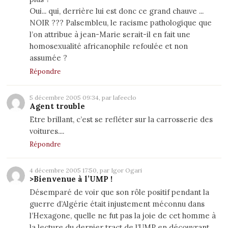
Oui... qui, derrière lui est donc ce grand chauve ...
NOIR ??? Palsembleu, le racisme pathologique que
l’on attribue à jean-Marie serait-il en fait une
homosexualité africanophile refoulée et non
assumée ?
Répondre
5 décembre 2005 09:34, par lafeeclo
Agent trouble
Etre brillant, c’est se refléter sur la carrosserie des
voitures....
Répondre
4 décembre 2005 17:50, par Igor Ogari
>Bienvenue à l’UMP !
Désemparé de voir que son rôle positif pendant la
guerre d’Algérie était injustement méconnu dans
l’Hexagone, quelle ne fut pas la joie de cet homme à
la lecture du dernier tract de l’UMP en découvrant