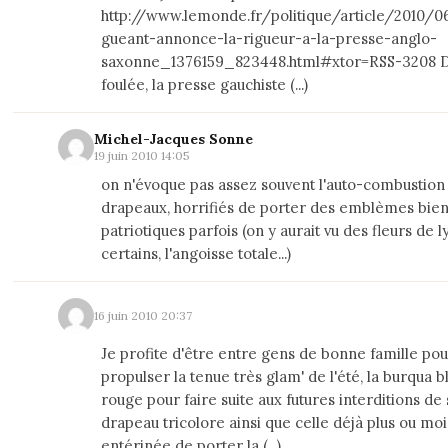
http://www.lemonde.fr/politique/article/2010/0
gueant-annonce-la-rigueur-a-la-presse-anglo-
saxonne_1376159_823448.html#xtor=RSS-3208 D
foulée, la presse gauchiste (...)
Michel-Jacques Sonne
19 juin 2010 14:05
on n'évoque pas assez souvent l'auto-combustion
drapeaux, horrifiés de porter des emblèmes bie
patriotiques parfois (on y aurait vu des fleurs de l
certains, l'angoisse totale...)
16 juin 2010 20:37
Je profite d'être entre gens de bonne famille po
propulser la tenue très glam' de l'été, la burqua 
rouge pour faire suite aux futures interditions de 
drapeau tricolore ainsi que celle déjà plus ou mo
entérinée de porter la (...)