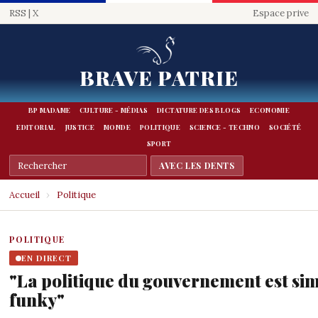
RSS
|
X
Espace prive
BRAVE PATRIE
BP MADAME
CULTURE - MÉDIAS
DICTATURE DES BLOGS
ECONOMIE
EDITORIAL
JUSTICE
MONDE
POLITIQUE
SCIENCE - TECHNO
SOCIÉTÉ
SPORT
Accueil
›
Politique
POLITIQUE
EN DIRECT
"La politique du gouvernement est sim
funky"