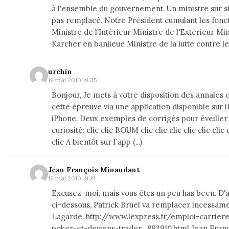
à l'ensemble du gouvernement. Un ministre sur s
pas remplacé. Notre Président cumulant les fonct
Ministre de l'Intérieur Ministre de l'Extérieur Mi
Karcher en banlieue Ministre de la lutte contre le 
urchin
19 mai 2010 19:35
Bonjour, Je mets à votre disposition des annales 
cette épreuve via une application disponible sur i
iPhone. Deux exemples de corrigés pour éveiller
curiosité: clic clic BOUM clic clic clic clic clic cli
clic A bientôt sur l´app (...)
Jean François Minaudant
19 mai 2010 19:19
Excusez-moi, mais vous êtes un peu has been. D'ap
ci-dessous, Patrick Bruel va remplacer incessame
Lagarde. http://www.lexpress.fr/emploi-carrier
poker-et-deviens-trader_892910.html Jean Fran