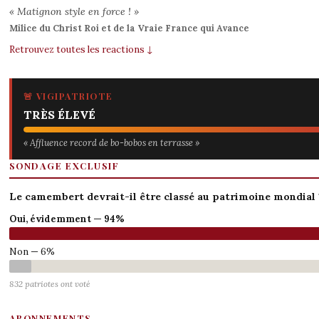
« Matignon style en force ! »
Milice du Christ Roi et de la Vraie France qui Avance
Retrouvez toutes les reactions ↓
🚨 VIGIPATRIOTE
TRÈS ÉLEVÉ
« Affluence record de bo-bobos en terrasse »
SONDAGE EXCLUSIF
Le camembert devrait-il être classé au patrimoine mondial 
Oui, évidemment — 94%
Non — 6%
832 patriotes ont voté
ABONNEMENTS