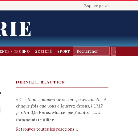
Espace prive
RIE
IENCE - TECHNO
SOCIÉTÉ
SPORT
DERNIERE REACTION
r
« Ces liens commerciaux sont payés au clic. A
chaque fois que vous cliquerez dessus, l’UMP
perdra 0,15 Euros. Moi ce que j’en dis......... »
Communiste Killer
Retrouvez toutes les reactions ↓