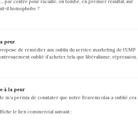
... par contre pour
racaille
, on tombe, en premier résultat, sur
ait-il homophobe ?
la peur
 propose de remédier aux oublis du service marketing de l’UMP
ontreusement oublié d’acheter, tels que
libéralisme
,
répression
,
e à la peur
le m’a permis de constater que notre Bravenicolas a oublié ces
ffiche le lien commercial suivant :