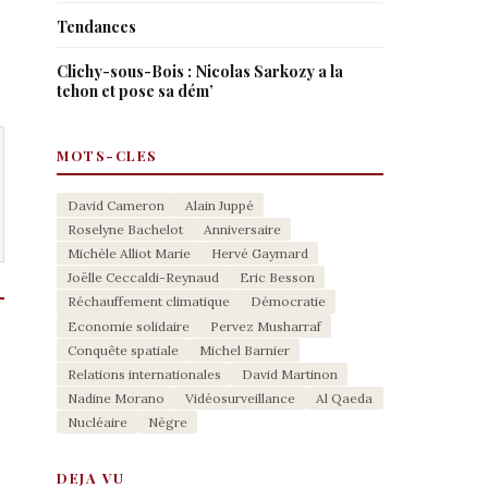
Tendances
Clichy-sous-Bois : Nicolas Sarkozy a la
tehon et pose sa dém’
MOTS-CLES
David Cameron
Alain Juppé
Roselyne Bachelot
Anniversaire
Michèle Alliot Marie
Hervé Gaymard
Joëlle Ceccaldi-Reynaud
Eric Besson
Réchauffement climatique
Démocratie
Economie solidaire
Pervez Musharraf
Conquête spatiale
Michel Barnier
Relations internationales
David Martinon
Nadine Morano
Vidéosurveillance
Al Qaeda
Nucléaire
Nègre
DEJA VU