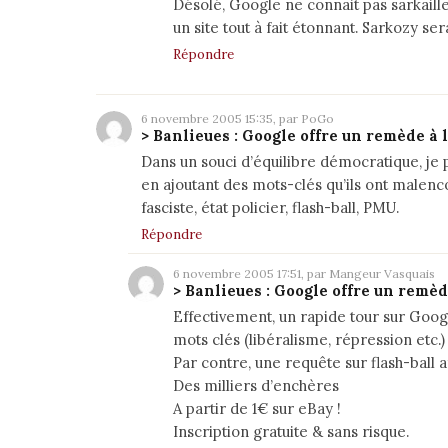
Désolé, Google ne connait pas sarkaille
un site tout à fait étonnant
. Sarkozy ser
Répondre
6 novembre 2005 15:35, par PoGo
> Banlieues : Google offre un remède à 
Dans un souci d’équilibre démocratique, je
en ajoutant des mots-clés qu’ils ont malenc
fasciste
,
état policier
,
flash-ball
,
PMU
.
Répondre
6 novembre 2005 17:51, par Mangeur Vasquais
> Banlieues : Google offre un remèd
Effectivement, un rapide tour sur Goog
mots clés (
libéralisme
,
répression
etc.)
Par contre, une requête sur
flash-ball
a
Des milliers d’enchères
A partir de 1€ sur eBay !
Inscription gratuite & sans risque.