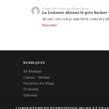
10 juin 2013 19:48, par BraveObèse
La Lettonie obtient le prix Sache
ah oui c’est vrai je suis bien content j’
Répondre
RUBRIQUES
BP Madame
Culture - Médias
Dictature des Blogs
Economie
Editorial
CONSENTEMENT PATRIOTIQUE (RGPD ET TRAD