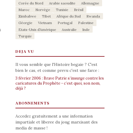
Corée du Nord
Arabie saoudite
Allemagne
Maroc
Norvège
Tunisie
Brésil
Zimbabwe
Tibet
Afrique du Sud
Rwanda
Géorgie
Vietnam
Portugal
Palestine
n
Etats-Unis d’Amérique
Australie
Inde
Turquie
DEJA VU
Il vous semble que l'Histoire begaie ? C'est
bien le cas, et comme prevu c'est une farce :
3 février 2006 : Brave Patrie s’insurge contre les
caricatures du Prophète - c’est quoi, son nom,
déjà ?
ABONNEMENTS
Accedez gratuitement a une information
impartiale et liberee du joug marxisant des
media de masse !