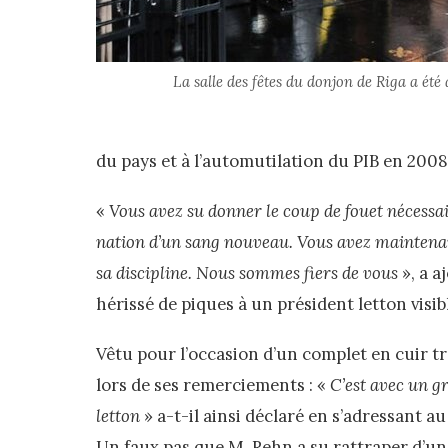
La salle des fêtes du donjon de Riga a ét
du pays et à l’automutilation du PIB en 2008
«
Vous avez su donner le coup de fouet nécessa
nation d’un sang nouveau. Vous avez maintenant
sa discipline. Nous sommes fiers de vous
», a a
hérissé de piques à un président letton visi
Vêtu pour l’occasion d’un complet en cuir tra
lors de ses remerciements : «
C’est avec un g
letton
» a-t-il ainsi déclaré en s’adressant 
Un faux pas que M. Rehn a su rattraper d’un 