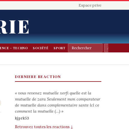
Espace prive
RIE
IENCE - TECHNO
SOCIÉTÉ
SPORT
DERNIERE REACTION
« vous revenez mutuelle xerfi quelle est la
mutuelle de zara Seulement mon comparateur
de mutuelle dans complementaire sante lcl ce
comment la mutuelle (…) »
kjprk53
Retrouvez toutes les reactions ↓