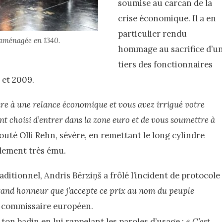
soumise au carcan de la
crise économique. Il a en
particulier rendu
é aménagée en 1340.
hommage au sacrifice d’u
tiers des fonctionnaires
 et 2009.
ire à une relance économique et vous avez irrigué votre
 choisi d’entrer dans la zone euro et de vous soumettre à
jouté Olli Rehn, sévère, en remettant le long cylindre
blement très ému.
ditionnel, Andris Bērziņš a frôlé l’incident de protocole
rand honneur que j’accepte ce prix au nom du peuple
au commissaire européen.
ton badin en lui rappelant les paroles d’usage : «
C’est