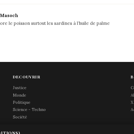
r-Masoch
adore le poisson surtout les sardines à l’huile de palme
DECOUVRIR
B
Justice
C
Monde
A
Politique
X
Science - Techno
A
Société
ITIONS)