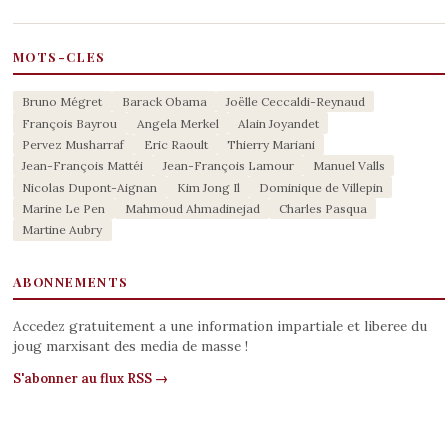
MOTS-CLES
Bruno Mégret
Barack Obama
Joëlle Ceccaldi-Reynaud
François Bayrou
Angela Merkel
Alain Joyandet
Pervez Musharraf
Eric Raoult
Thierry Mariani
Jean-François Mattéi
Jean-François Lamour
Manuel Valls
Nicolas Dupont-Aignan
Kim Jong Il
Dominique de Villepin
Marine Le Pen
Mahmoud Ahmadinejad
Charles Pasqua
Martine Aubry
ABONNEMENTS
Accedez gratuitement a une information impartiale et liberee du
joug marxisant des media de masse !
S'abonner au flux RSS →