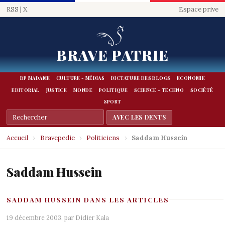
RSS
|
X
Espace prive
BRAVE PATRIE
BP MADAME
CULTURE - MÉDIAS
DICTATURE DES BLOGS
ECONOMIE
EDITORIAL
JUSTICE
MONDE
POLITIQUE
SCIENCE - TECHNO
SOCIÉTÉ
SPORT
Accueil
›
Bravepedie
›
Politiciens
›
Saddam Hussein
Saddam Hussein
SADDAM HUSSEIN DANS LES ARTICLES
19 décembre 2003, par
Didier Kala