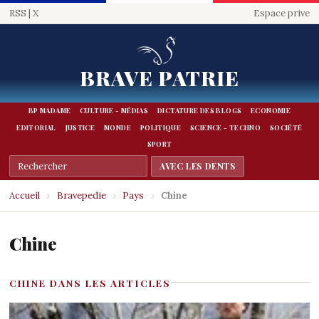
RSS
|
X
Espace prive
BRAVE PATRIE
BP MADAME
CULTURE - MÉDIAS
DICTATURE DES BLOGS
ECONOMIE
EDITORIAL
JUSTICE
MONDE
POLITIQUE
SCIENCE - TECHNO
SOCIÉTÉ
SPORT
Accueil
›
Bravepedie
›
Pays
›
Chine
Chine
CHINE DANS LES ARTICLES