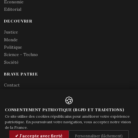
Economie
Editorial
DECOUVRIR
Justice
Monde
Politique
Science - Techno
Société
BRAVE PATRIE
Contact
Abonnements RSS
🍪
X (Twitter)
Acces gouvernement
CONSENTEMENT PATRIOTIQUE (RGPD ET TRADITIONS)
Ce site utilise des cookies républicains pour améliorer votre expérience
patriotique. En poursuivant votre navigation, vous acceptez notre vision
de la France.
© Brave Patrie + friends
—
✔ J'accepte avec fierté
Personnaliser (lâchement)