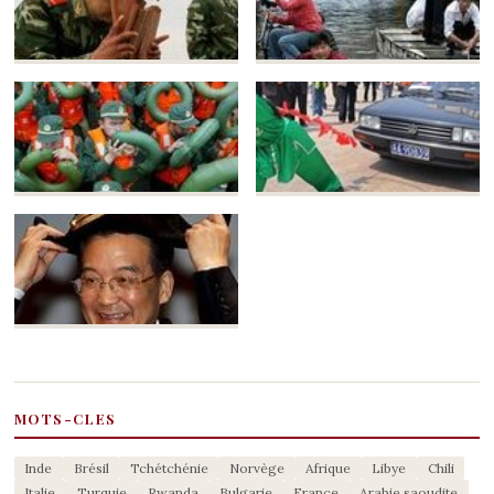
MOTS-CLES
Inde
Brésil
Tchétchénie
Norvège
Afrique
Libye
Chili
Italie
Turquie
Rwanda
Bulgarie
France
Arabie saoudite