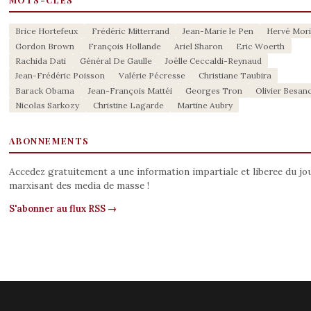
Brice Hortefeux
Frédéric Mitterrand
Jean-Marie le Pen
Hervé Mor
Gordon Brown
François Hollande
Ariel Sharon
Eric Woerth
Rachida Dati
Général De Gaulle
Joëlle Ceccaldi-Reynaud
Jean-Frédéric Poisson
Valérie Pécresse
Christiane Taubira
Barack Obama
Jean-François Mattéi
Georges Tron
Olivier Besan
Nicolas Sarkozy
Christine Lagarde
Martine Aubry
ABONNEMENTS
Accedez gratuitement a une information impartiale et liberee du jo
marxisant des media de masse !
S'abonner au flux RSS →