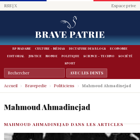
RSS
|
X
Espace prive
BRAVE PATRIE
BP MADAME
CULTURE - MÉDIAS
DICTATURE DES BLOGS
ECONOMIE
EDITORIAL
JUSTICE
MONDE
POLITIQUE
SCIENCE - TECHNO
SOCIÉTÉ
SPORT
Accueil
›
Bravepedie
›
Politiciens
›
Mahmoud Ahmadinejad
Mahmoud Ahmadinejad
MAHMOUD AHMADINEJAD DANS LES ARTICLES