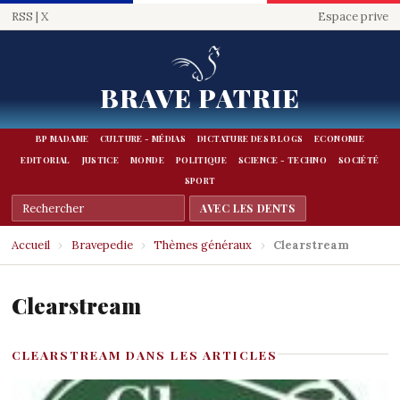
RSS
|
X
Espace prive
BRAVE PATRIE
BP MADAME
CULTURE - MÉDIAS
DICTATURE DES BLOGS
ECONOMIE
EDITORIAL
JUSTICE
MONDE
POLITIQUE
SCIENCE - TECHNO
SOCIÉTÉ
SPORT
Accueil
›
Bravepedie
›
Thèmes généraux
›
Clearstream
Clearstream
CLEARSTREAM DANS LES ARTICLES