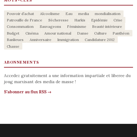
Pouvoir d’achat
Alcoolisme
Eau
media
mondialisation
Patrouille de France
Sécheresse
Harkis
Epidémie
Crise
Consommation
Sauvageons
Féminisme
Beauté intérieure
Budget
Cinéma
Amour national
Danse
Culture
Panthéon
Banlieues
Anniversaire
Immigration
Candidature 2012
Chasse
ABONNEMENTS
Accedez gratuitement a une information impartiale et liberee du
joug marxisant des media de masse !
S'abonner au flux RSS →