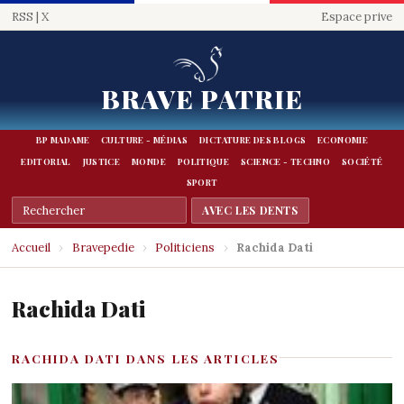
RSS
|
X
Espace prive
BRAVE PATRIE
BP MADAME
CULTURE - MÉDIAS
DICTATURE DES BLOGS
ECONOMIE
EDITORIAL
JUSTICE
MONDE
POLITIQUE
SCIENCE - TECHNO
SOCIÉTÉ
SPORT
Accueil
›
Bravepedie
›
Politiciens
›
Rachida Dati
Rachida Dati
RACHIDA DATI DANS LES ARTICLES