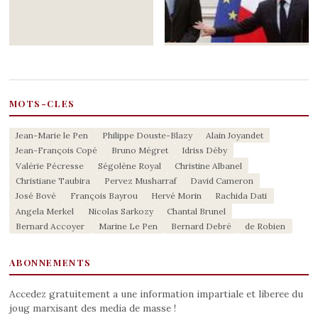
MOTS-CLES
Jean-Marie le Pen
Philippe Douste-Blazy
Alain Joyandet
Jean-François Copé
Bruno Mégret
Idriss Déby
Valérie Pécresse
Ségolène Royal
Christine Albanel
Christiane Taubira
Pervez Musharraf
David Cameron
José Bové
François Bayrou
Hervé Morin
Rachida Dati
Angela Merkel
Nicolas Sarkozy
Chantal Brunel
Bernard Accoyer
Marine Le Pen
Bernard Debré
de Robien
ABONNEMENTS
Accedez gratuitement a une information impartiale et liberee du
joug marxisant des media de masse !