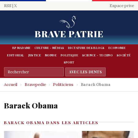
RSS
|
X
Espace prive
BRAVE PATRIE
BP MADAME
CULTURE - MÉDIAS
DICTATURE DES BLOGS
ECONOMIE
EDITORIAL
JUSTICE
MONDE
POLITIQUE
SCIENCE - TECHNO
SOCIÉTÉ
SPORT
Accueil
›
Bravepedie
›
Politiciens
›
Barack Obama
Barack Obama
BARACK OBAMA DANS LES ARTICLES