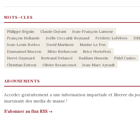
MOTS-CLES
Philippe Séguin
Claude Guéant
Jean-François Lamour
François Hollande
Joëlle Ceccaldi-Reynaud
Frédéric Lefebvre
DS
Jean-Louis Borloo
David Martinon
Marine Le Pen
Emmanuel Macron
Silvio Berlusconi
Brice Hortefeux
Hervé Gaymard
Bertrand Delanoë
Saddam Hussein
Fidel Castro
Christian Estrosi
Olivier Besancenot
Jean-Marc Ayrault
ABONNEMENTS
Accedez gratuitement a une information impartiale et liberee du jo
marxisant des media de masse !
S'abonner au flux RSS →