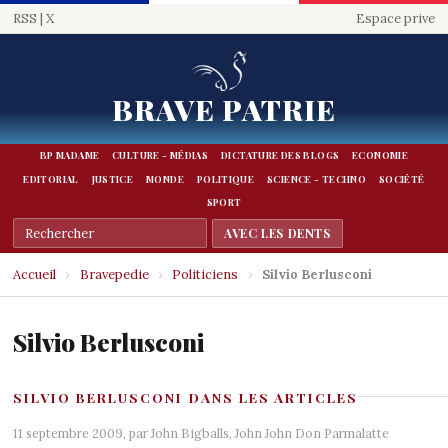
RSS
|
X
Espace prive
BRAVE PATRIE
BP MADAME
CULTURE - MÉDIAS
DICTATURE DES BLOGS
ECONOMIE
EDITORIAL
JUSTICE
MONDE
POLITIQUE
SCIENCE - TECHNO
SOCIÉTÉ
SPORT
Accueil
›
Bravepedie
›
Politiciens
›
Silvio Berlusconi
Silvio Berlusconi
SILVIO BERLUSCONI DANS LES ARTICLES
11 septembre 2009, par
John Bigballs
,
John John Don Parmalatte