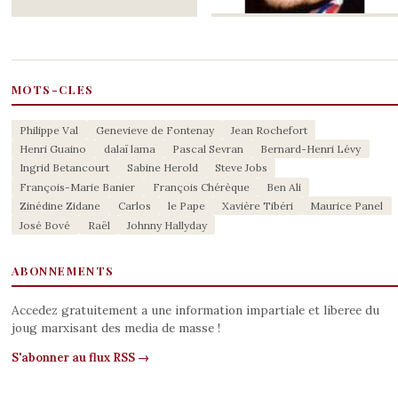
MOTS-CLES
Philippe Val
Genevieve de Fontenay
Jean Rochefort
Henri Guaino
dalaï lama
Pascal Sevran
Bernard-Henri Lévy
Ingrid Betancourt
Sabine Herold
Steve Jobs
François-Marie Banier
François Chérèque
Ben Ali
Zinédine Zidane
Carlos
le Pape
Xavière Tibéri
Maurice Panel
José Bové
Raël
Johnny Hallyday
ABONNEMENTS
Accedez gratuitement a une information impartiale et liberee du
joug marxisant des media de masse !
S'abonner au flux RSS →