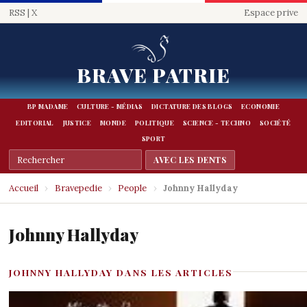
RSS
|
X
Espace prive
BRAVE PATRIE
BP MADAME
CULTURE - MÉDIAS
DICTATURE DES BLOGS
ECONOMIE
EDITORIAL
JUSTICE
MONDE
POLITIQUE
SCIENCE - TECHNO
SOCIÉTÉ
SPORT
Accueil
›
Bravepedie
›
People
›
Johnny Hallyday
Johnny Hallyday
JOHNNY HALLYDAY DANS LES ARTICLES