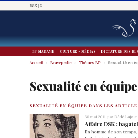
RSS
|
X
BP MADAME
CULTURE - MÉDIAS
DICTATURE DES BL
Accueil
›
Bravepedie
›
Thèmes BP
›
Sexualité en é
Sexualité en équipe
SEXUALITÉ EN ÉQUIPE DANS LES ARTICLE
30 mai 2011, par
Dédé Lajoie
Affaire DSK : bagate
En homme de son temps, c