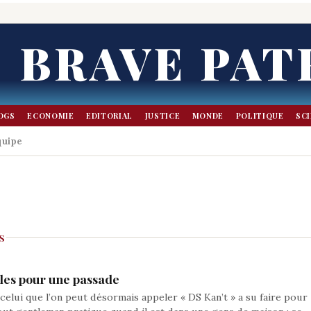
BRAVE PAT
OGS
ECONOMIE
EDITORIAL
JUSTICE
MONDE
POLITIQUE
SC
quipe
S
lles pour une passade
elui que l’on peut désormais appeler « DS Kan’t » a su faire pour