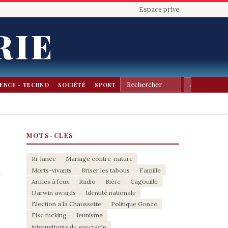
Espace prive
RIE
IENCE - TECHNO
SOCIÉTÉ
SPORT
MOTS-CLES
Ri-lance
Mariage contre-nature
Morts-vivants
Briser les tabous
Famille
Armes à feux
Radio
Bière
Cagouille
Darwin awards
Identité nationale
Election a la Chaussette
Politique Gonzo
Fisc fucking
Jeunisme
intermittents du spectacle