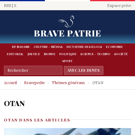
RSS
|
X
Espace prive
BRAVE PATRIE
BP MADAME
CULTURE - MÉDIAS
DICTATURE DES BLOGS
ECONOMIE
EDITORIAL
JUSTICE
MONDE
POLITIQUE
SCIENCE - TECHNO
SOCIÉTÉ
SPORT
Accueil
›
Bravepedie
›
Thèmes généraux
›
OTAN
OTAN
OTAN DANS LES ARTICLES