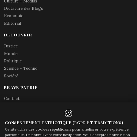
Culture - Médias
Dictature des Blogs
Economie
Editorial
DECOUVRIR
Justice
Monde
Politique
Science - Techno
Société
BRAVE PATRIE
Contact
Abonnements RSS
🍪
X (Twitter)
Acces gouvernement
CONSENTEMENT PATRIOTIQUE (RGPD ET TRADITIONS)
Ce site utilise des cookies républicains pour améliorer votre expérience
patriotique. En poursuivant votre navigation, vous acceptez notre vision