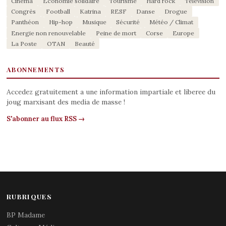
Cinéma
Economie solidaire
Tourisme
Hard rock
Télévision
Congrès
Football
Katrina
RESF
Danse
Drogue
Panthéon
Hip-hop
Musique
Sécurité
Météo / Climat
Energie non renouvelable
Peine de mort
Corse
Europe
La Poste
OTAN
Beauté
ABONNEMENTS
Accedez gratuitement a une information impartiale et liberee du
joug marxisant des media de masse !
S'abonner au flux RSS →
RUBRIQUES
BP Madame