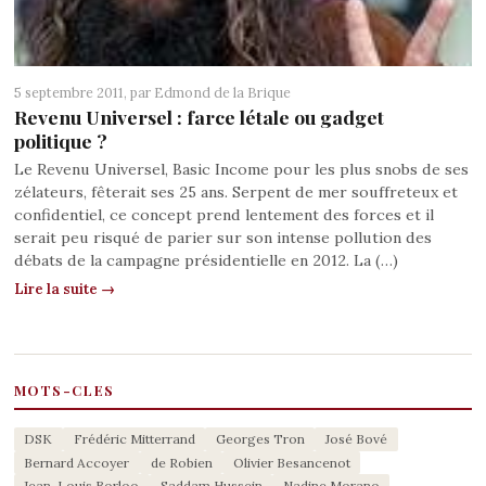
5 septembre 2011, par
Edmond de la Brique
Revenu Universel : farce létale ou gadget
politique ?
Le Revenu Universel, Basic Income pour les plus snobs de ses
zélateurs, fêterait ses 25 ans. Serpent de mer souffreteux et
confidentiel, ce concept prend lentement des forces et il
serait peu risqué de parier sur son intense pollution des
débats de la campagne présidentielle en 2012. La (…)
Lire la suite →
MOTS-CLES
DSK
Frédéric Mitterrand
Georges Tron
José Bové
Bernard Accoyer
de Robien
Olivier Besancenot
Jean-Louis Borloo
Saddam Hussein
Nadine Morano