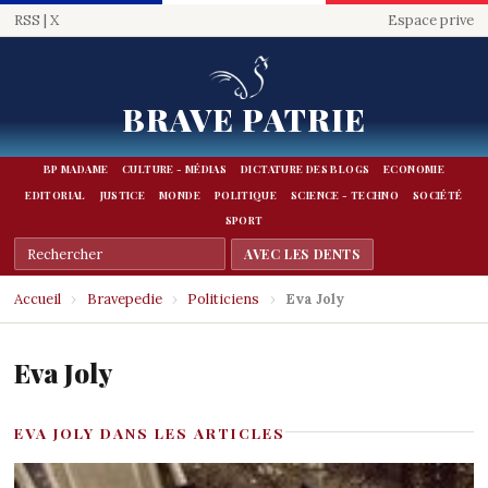
RSS
|
X
Espace prive
BRAVE PATRIE
BP MADAME
CULTURE - MÉDIAS
DICTATURE DES BLOGS
ECONOMIE
EDITORIAL
JUSTICE
MONDE
POLITIQUE
SCIENCE - TECHNO
SOCIÉTÉ
SPORT
Accueil
›
Bravepedie
›
Politiciens
›
Eva Joly
Eva Joly
EVA JOLY DANS LES ARTICLES