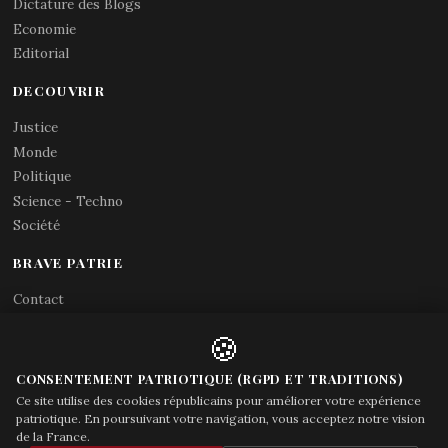
Dictature des Blogs
Economie
Editorial
DECOUVRIR
Justice
Monde
Politique
Science - Techno
Société
BRAVE PATRIE
Contact
Abonnements RSS
🍪
X (Twitter)
Acces gouvernement
CONSENTEMENT PATRIOTIQUE (RGPD ET TRADITIONS)
Ce site utilise des cookies républicains pour améliorer votre expérience
patriotique. En poursuivant votre navigation, vous acceptez notre vision
de la France.