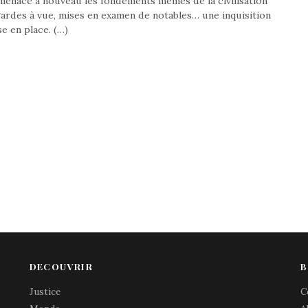
menace à nouveau les fondements mêmes de la civilisation
 gardes à vue, mises en examen de notables… une inquisition
e en place. (…)
DECOUVRIR
B
Justice
C