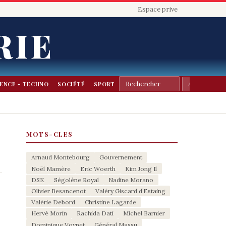
Espace prive
RIE
IENCE - TECHNO
SOCIÉTÉ
SPORT
MOTS-CLES
Arnaud Montebourg
Gouvernement
Noël Mamère
Eric Woerth
Kim Jong Il
DSK
Ségolène Royal
Nadine Morano
Olivier Besancenot
Valéry Giscard d’Estaing
Valérie Debord
Christine Lagarde
Hervé Morin
Rachida Dati
Michel Barnier
Dominique Voynet
Général Massu