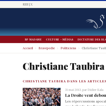
RSS
|
X
BP MADAME
CULTURE - MÉDIAS
DICTATURE DES BL
Accueil
›
Bravepedie
›
Politiciens
›
Christiane Tau
Christiane Taubira
CHRISTIANE TAUBIRA DANS LES ARTICLE
31 mai 2013, par
Didier Kala
La Droite vent debout
Les répercussions apocal