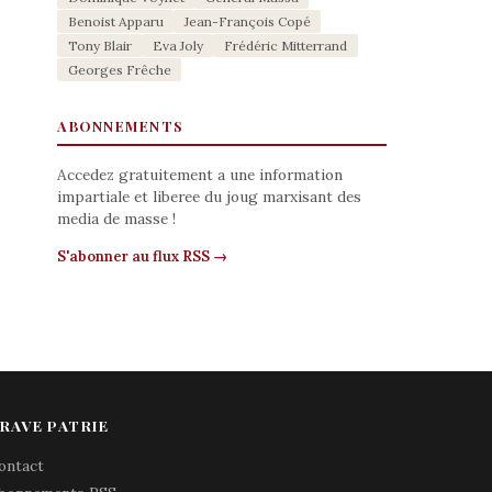
Benoist Apparu
Jean-François Copé
Tony Blair
Eva Joly
Frédéric Mitterrand
Georges Frêche
ABONNEMENTS
Accedez gratuitement a une information
impartiale et liberee du joug marxisant des
media de masse !
S'abonner au flux RSS →
RAVE PATRIE
ontact