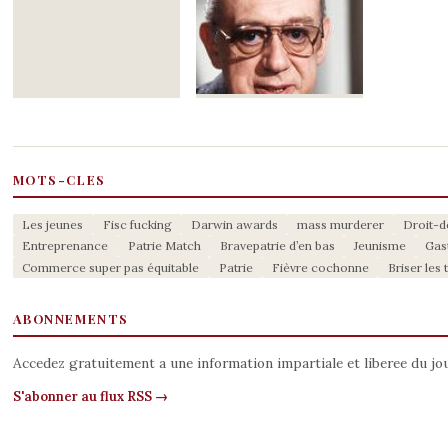
MOTS-CLES
Les jeunes
Fisc fucking
Darwin awards
mass murderer
Droit-
Entreprenance
Patrie Match
Bravepatrie d’en bas
Jeunisme
Gas
Commerce super pas équitable
Patrie
Fièvre cochonne
Briser les
ABONNEMENTS
Accedez gratuitement a une information impartiale et liberee du j
S'abonner au flux RSS →