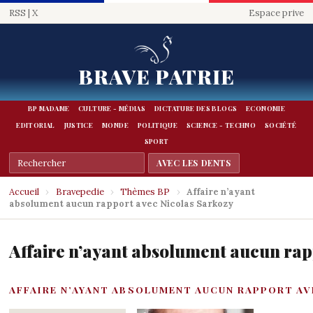
RSS
|
X
Espace prive
BRAVE PATRIE
BP MADAME
CULTURE - MÉDIAS
DICTATURE DES BLOGS
ECONOMIE
EDITORIAL
JUSTICE
MONDE
POLITIQUE
SCIENCE - TECHNO
SOCIÉTÉ
SPORT
Accueil
›
Bravepedie
›
Thèmes BP
›
Affaire n’ayant
absolument aucun rapport avec Nicolas Sarkozy
Affaire n’ayant absolument aucun rap
AFFAIRE N’AYANT ABSOLUMENT AUCUN RAPPORT AV