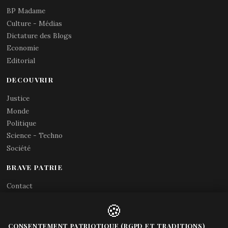
BP Madame
Culture - Médias
Dictature des Blogs
Economie
Editorial
DECOUVRIR
Justice
Monde
Politique
Science - Techno
Société
BRAVE PATRIE
Contact
Abonnements RSS
🍪
X (Twitter)
Acces gouvernement
CONSENTEMENT PATRIOTIQUE (RGPD ET TRADITIONS)