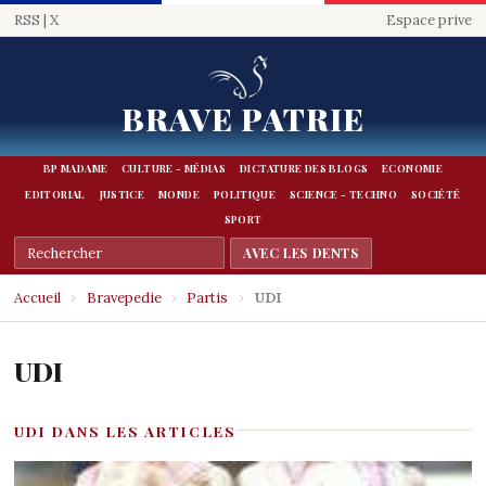
RSS
|
X
Espace prive
BRAVE PATRIE
BP MADAME
CULTURE - MÉDIAS
DICTATURE DES BLOGS
ECONOMIE
EDITORIAL
JUSTICE
MONDE
POLITIQUE
SCIENCE - TECHNO
SOCIÉTÉ
SPORT
Accueil
›
Bravepedie
›
Partis
›
UDI
UDI
UDI DANS LES ARTICLES