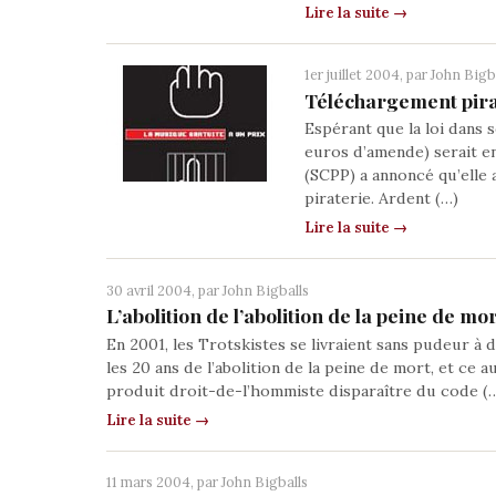
Lire la suite →
1er juillet 2004, par
John Bigb
Téléchargement pirat
Espérant que la loi dans 
euros d’amende) serait e
(SCPP) a annoncé qu’elle 
piraterie. Ardent (…)
Lire la suite →
30 avril 2004, par
John Bigballs
L’abolition de l’abolition de la peine de mo
En 2001, les Trotskistes se livraient sans pudeur à d
les 20 ans de l’abolition de la peine de mort, et ce au
produit droit-de-l’hommiste disparaître du code (
Lire la suite →
11 mars 2004, par
John Bigballs