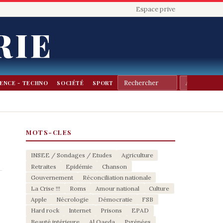
Espace prive
RIE
IENCE - TECHNO
SOCIÉTÉ
SPORT
MOTS-CLES
INSEE / Sondages / Etudes
Agriculture
Retraites
Epidémie
Chanson
Gouvernement
Réconciliation nationale
La Crise !!!
Roms
Amour national
Culture
Apple
Nécrologie
Démocratie
FSB
Hard rock
Internet
Prisons
EPAD
Beauté intérieure
Al Qaeda
Pyrénées