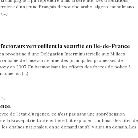
 la campagne a pu reprendre dans la sérénité. Les tribulations
dernière d’un jeune Français de souche arabo-algéro-musulmano-
 (…)
ctoraux verrouillent la sécurité en Ile-de-France
on prochaine d’une Délégation Interministérielle aux Milices
prochaine de l’insécurité, une des principales promesses de
ozy en 2007. En harmonisant les efforts des forces de police à
uronne, en (…)
lls
ence.
evée de l’état d’urgence, ce n’est pas sans une appréhension
que la Bravepatrie toute entière fait exploser l’audimat des Jités d
 les chaînes nationales, en se demandant s’il y aura un demain. Les