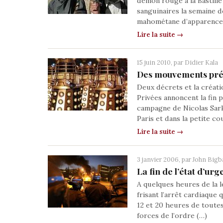
démon rouge à la Bastille
sanguinaires la semaine 
mahométane d’apparence
Lire la suite →
15 juin 2010, par
Didier Kala
Des mouvements préfe
Deux décrets et la créati
Privées annoncent la fin 
campagne de Nicolas Sark
Paris et dans la petite co
Lire la suite →
3 janvier 2006, par
John Bigba
La fin de l’état d’urg
A quelques heures de la l
frisant l’arrêt cardiaque 
12 et 20 heures de toutes
forces de l’ordre (…)