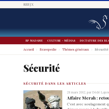
RSS
|
X
BP MADAME
CULTURE - MÉDIAS
DICTATURE DES BL
Accueil
›
Bravepedie
›
Thèmes généraux
›
Sécurité
Sécurité
SÉCURITÉ DANS LES ARTICLES
28 mars 2012, par
Dédé Lajoi
Affaire Merah : reto
C’est avec soulagement q