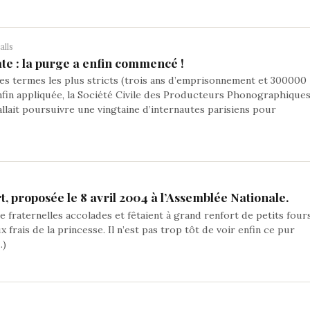
alls
e : la purge a enfin commencé !
ses termes les plus stricts (trois ans d’emprisonnement et 300000
nfin appliquée, la Société Civile des Producteurs Phonographique
allait poursuivre une vingtaine d’internautes parisiens pour
rt, proposée le 8 avril 2004 à l’Assemblée Nationale.
e fraternelles accolades et fêtaient à grand renfort de petits four
x frais de la princesse. Il n’est pas trop tôt de voir enfin ce pur
…)