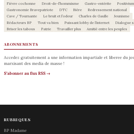
Fièvre cochonne
Droit-de-l’hommisme
Gastro-entérite
Positivis
Gastronomie Bravepatriote
DTC
Bière
Redressement national
Cave / Tournante
Le bruit et l’odeur
Charles de Gaulle
Jeunisme
Rédacteurs BP
Tout va bien
Puissant lobby de l’internet
Dialogue s
Briser les tabous
Patrie
Travailler plus
Amitié entre les peuples
ABONNEMENTS
Accedez gratuitement a une information impartiale et liberee du jo
marxisant des media de masse !
S'abonner au flux RSS →
RUBRIQUES
BP Madame