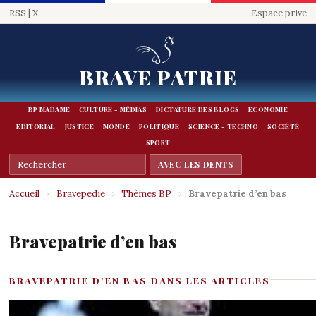
RSS
|
X
Espace prive
BRAVE PATRIE
BP MADAME
CULTURE - MÉDIAS
DICTATURE DES BLOGS
ECONOMIE
EDITORIAL
JUSTICE
MONDE
POLITIQUE
SCIENCE - TECHNO
SOCIÉTÉ
SPORT
Accueil
›
Bravepedie
›
Thèmes BP
›
Bravepatrie d’en bas
Bravepatrie d’en bas
BRAVEPATRIE D’EN BAS DANS LES ARTICLES