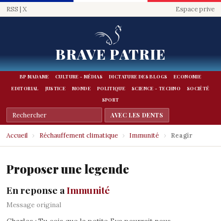
RSS
|
X
Espace prive
BRAVE PATRIE
BP MADAME
CULTURE - MÉDIAS
DICTATURE DES BLOGS
ECONOMIE
EDITORIAL
JUSTICE
MONDE
POLITIQUE
SCIENCE - TECHNO
SOCIÉTÉ
SPORT
Accueil
›
Réchauffement climatique
›
Immunité
›
Reagir
Proposer une legende
En reponse a
Immunité
Message original