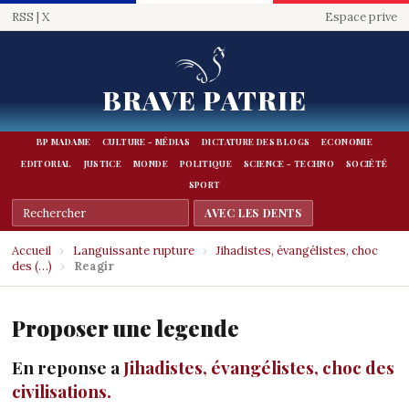
RSS
|
X
Espace prive
BRAVE PATRIE
BP MADAME
CULTURE - MÉDIAS
DICTATURE DES BLOGS
ECONOMIE
EDITORIAL
JUSTICE
MONDE
POLITIQUE
SCIENCE - TECHNO
SOCIÉTÉ
SPORT
Accueil
›
Languissante rupture
›
Jihadistes, évangélistes, choc
des (…)
›
Reagir
Proposer une legende
En reponse a
Jihadistes, évangélistes, choc des
civilisations.