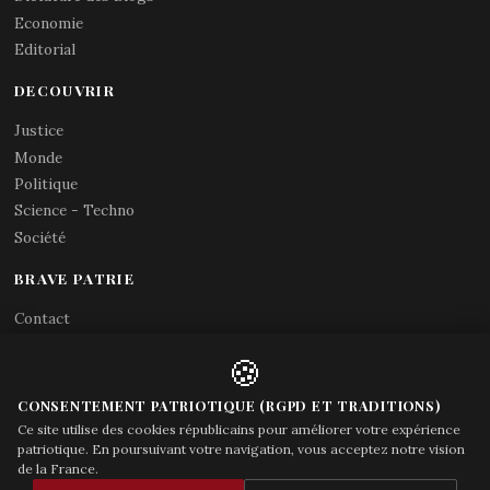
Economie
Editorial
DECOUVRIR
Justice
Monde
Politique
Science - Techno
Société
BRAVE PATRIE
Contact
Abonnements RSS
🍪
X (Twitter)
Acces gouvernement
CONSENTEMENT PATRIOTIQUE (RGPD ET TRADITIONS)
Ce site utilise des cookies républicains pour améliorer votre expérience
patriotique. En poursuivant votre navigation, vous acceptez notre vision
de la France.
© Brave Patrie + friends
—