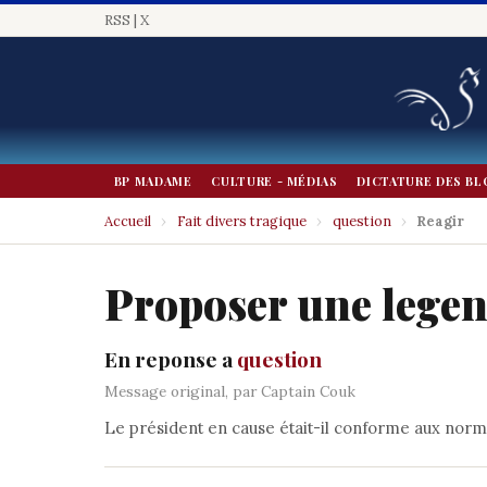
RSS
|
X
BP MADAME
CULTURE - MÉDIAS
DICTATURE DES BL
Accueil
›
Fait divers tragique
›
question
›
Reagir
Proposer une lege
En reponse a
question
Message original, par Captain Couk
Le président en cause était-il conforme aux nor