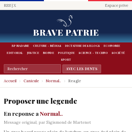
RSS
|
X
Espace prive
BRAVE PATRIE
BP MADAME
CULTURE - MÉDIAS
DICTATURE DES BLOGS
ECONOMIE
EDITORIAL
JUSTICE
MONDE
POLITIQUE
SCIENCE - TECHNO
SOCIÉTÉ
SPORT
Accueil
›
Canicule
›
Normal..
›
Reagir
Proposer une legende
En reponse a
Normal..
Message original, par Sigismond de Martenot