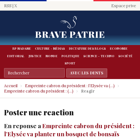
RSS
|
X
Espace prive
BRAVE PATRIE
BP MADAME
CULTURE - MÉDIAS
DICTATURE DES BLOGS
ECONOMIE
EDITORIAL
JUSTICE
MONDE
POLITIQUE
SCIENCE - TECHNO
SOCIÉTÉ
SPORT
Accueil
›
Empreinte cabron du président : l’Elysée va (…)
›
Empreinte cabron du président : (…)
›
Reagir
Poster une reaction
En reponse a
Empreinte cabron du président :
l’Elysée va planter un bosquet de bonsaïs