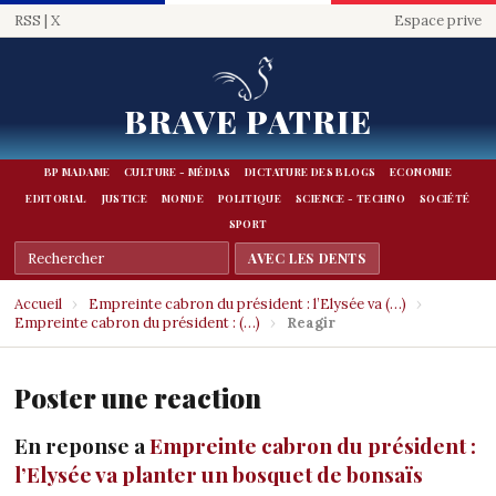
RSS
|
X
Espace prive
BRAVE PATRIE
BP MADAME
CULTURE - MÉDIAS
DICTATURE DES BLOGS
ECONOMIE
EDITORIAL
JUSTICE
MONDE
POLITIQUE
SCIENCE - TECHNO
SOCIÉTÉ
SPORT
Accueil
›
Empreinte cabron du président : l’Elysée va (…)
›
Empreinte cabron du président : (…)
›
Reagir
Poster une reaction
En reponse a
Empreinte cabron du président :
l’Elysée va planter un bosquet de bonsaïs