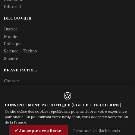
Editorial
DECOUVRIR
Justice
Monde
Politique
Science - Techno
Société
BRAVE PATRIE
Contact
Abonnements RSS
🍪
X (Twitter)
Acces gouvernement
CONSENTEMENT PATRIOTIQUE (RGPD ET TRADITIONS)
Ce site utilise des cookies républicains pour améliorer votre expérience
patriotique. En poursuivant votre navigation, vous acceptez notre vision
de la France.
© Brave Patrie + friends
—
✔ J'accepte avec fierté
Personnaliser (lâchement)