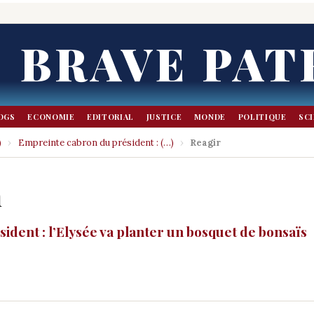
BRAVE PAT
OGS
ECONOMIE
EDITORIAL
JUSTICE
MONDE
POLITIQUE
SC
)
›
Empreinte cabron du président : (…)
›
Reagir
n
dent : l’Elysée va planter un bosquet de bonsaïs