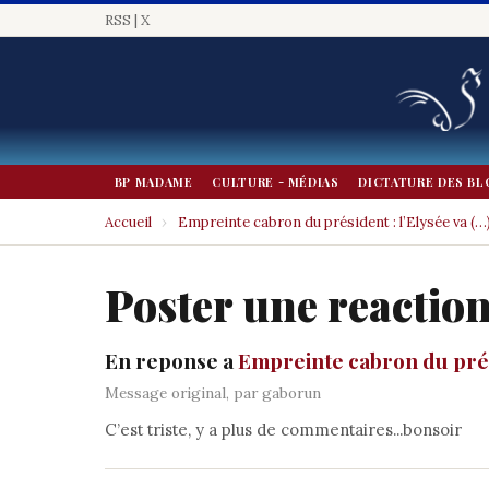
RSS
|
X
BP MADAME
CULTURE - MÉDIAS
DICTATURE DES BL
Accueil
›
Empreinte cabron du président : l’Elysée va (…
Poster une reactio
En reponse a
Empreinte cabron du prési
Message original, par gaborun
C’est triste, y a plus de commentaires...bonsoir