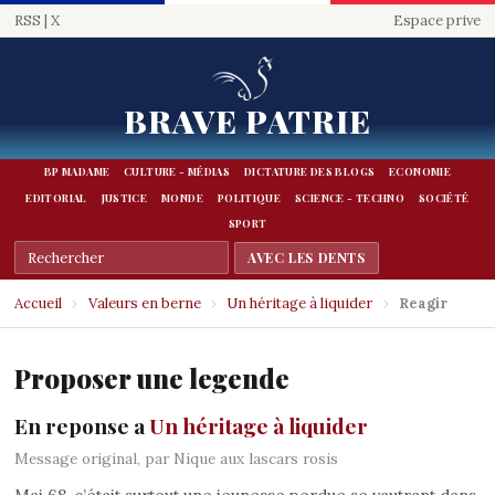
RSS
|
X
Espace prive
BRAVE PATRIE
BP MADAME
CULTURE - MÉDIAS
DICTATURE DES BLOGS
ECONOMIE
EDITORIAL
JUSTICE
MONDE
POLITIQUE
SCIENCE - TECHNO
SOCIÉTÉ
SPORT
Accueil
›
Valeurs en berne
›
Un héritage à liquider
›
Reagir
Proposer une legende
En reponse a
Un héritage à liquider
Message original, par Nique aux lascars rosis