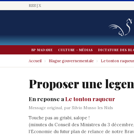
RSS
|
X
BP MADAME
CULTURE - MÉDIAS
DICTATURE DES BL
Accueil
›
Blague gouvernementale
›
Le tonton raqueu
Proposer une lege
En reponse a
Le tonton raqueur
Message original, par Silvio Musso les Nids
Touche pas au grisbi, salope !
(minutes du Conseil des Ministres du 3 décembre,
l’Economie du futur plan de relance de notre Brav