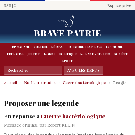
RSS
|
X
Espace prive
BRAVE PATRIE
BP MADAME
CULTURE - MÉDIAS
DICTATURE DES BLOGS
ECONOMIE
EDITORIAL
JUSTICE
MONDE
POLITIQUE
SCIENCE - TECHNO
SOCIÉTÉ
SPORT
Accueil
›
Nucléaire iranien
›
Guerre bactériologique
›
Reagir
Proposer une legende
En reponse a
Guerre bactériologique
Message original, par Robert KLEIN